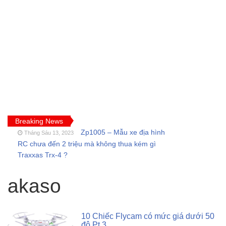
Breaking News
Zp1005 – Mẫu xe địa hình
Tháng Sáu 13, 2023
RC chưa đến 2 triệu mà không thua kém gì
Traxxas Trx-4 ?
FT009 và những lỗi
Tháng Sáu 11, 2023
thường gặp của tàu thuyền rc điều khiển từ xa
akaso
Feilun
Cano điều khiển từ xa
Tháng Năm 18, 2023
FT011 có còn đáng mua khi SR65 đã quá bá
10 Chiếc Flycam có mức giá dưới 50
đạo?
đô Pt.3