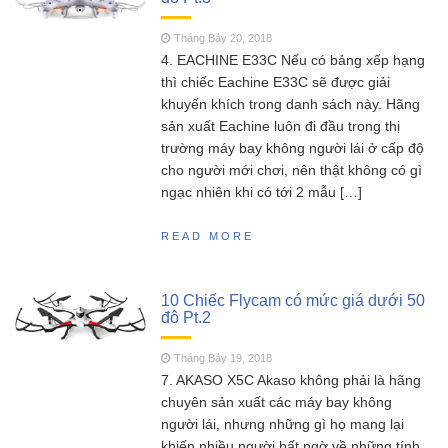
SCY 16303 – Đúng nhận
Tháng Năm 13, 2023
sai cãi liệu có nên mua siêu phẩm xe drift
Tháng Bảy 20, 2018
SCY16303 này ?
4. EACHINE E33C Nếu có bảng xếp hạng
thì chiếc Eachine E33C sẽ được giải
MJX Hyper go 16207 –
Tháng Năm 11, 2023
khuyến khích trong danh sách này. Hãng
Siêu phẩm không đối thủ trong phân khúc 2
sản xuất Eachine luôn đi đầu trong thị
triệu
trường máy bay không người lái ở cấp độ
Đồ chơi RC HOBBY –
Tháng Sáu 18, 2023
cho người mới chơi, nên thật không có gì
Chia sẻ kinh nghiệm toàn tập cho người mới
ngạc nhiên khi có tới 2 mẫu […]
chơi mô hình điều khiển từ xa!
READ MORE
10 Chiếc Flycam có mức giá dưới 50
đô Pt.2
Tháng Bảy 19, 2018
7. AKASO X5C Akaso không phải là hãng
chuyên sản xuất các máy bay không
người lái, nhưng những gì họ mang lại
khiến nhiều người bất ngờ về những tính