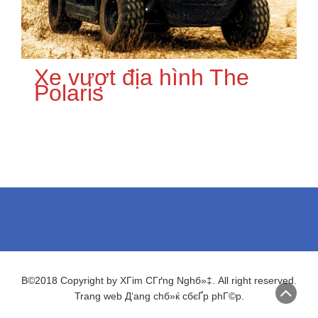
Xe vượt địa hình The
Polaris
В©2018 Copyright by XГіm CГґng Nghб»‡. All right reserved.
Trang web Д‘ang chб»ќ cбєҐp phГ©p.