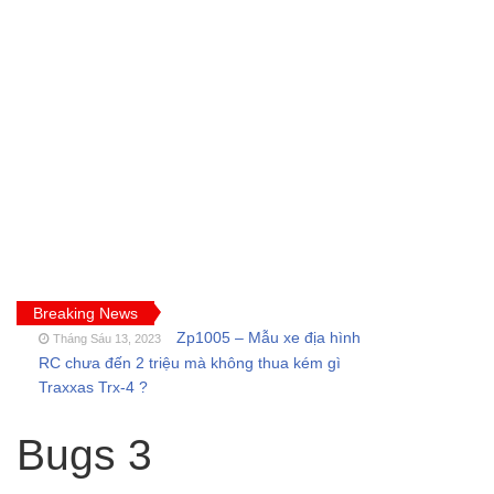
Breaking News
Zp1005 – Mẫu xe địa hình
Tháng Sáu 13, 2023
RC chưa đến 2 triệu mà không thua kém gì
Traxxas Trx-4 ?
FT009 và những lỗi
Tháng Sáu 11, 2023
thường gặp của tàu thuyền rc điều khiển từ xa
Bugs 3
Feilun
Cano điều khiển từ xa
Tháng Năm 18, 2023