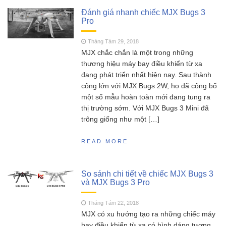
FT011 có còn đáng mua khi SR65 đã quá bá
Đánh giá nhanh chiếc MJX Bugs 3
đạo?
Pro
SCY 16303 – Đúng nhận
Tháng Năm 13, 2023
sai cãi liệu có nên mua siêu phẩm xe drift
Tháng Tám 29, 2018
SCY16303 này ?
MJX chắc chắn là một trong những
thương hiệu máy bay điều khiển từ xa
MJX Hyper go 16207 –
Tháng Năm 11, 2023
đang phát triển nhất hiện nay. Sau thành
Siêu phẩm không đối thủ trong phân khúc 2
công lớn với MJX Bugs 2W, họ đã công bố
triệu
một số mẫu hoàn toàn mới đang tung ra
Đồ chơi RC HOBBY –
Tháng Sáu 18, 2023
thị trường sớm. Với MJX Bugs 3 Mini đã
Chia sẻ kinh nghiệm toàn tập cho người mới
trông giống như một […]
chơi mô hình điều khiển từ xa!
READ MORE
So sánh chi tiết về chiếc MJX Bugs 3
và MJX Bugs 3 Pro
Tháng Tám 22, 2018
MJX có xu hướng tạo ra những chiếc máy
bay điều khiển từ xa có hình dáng tương