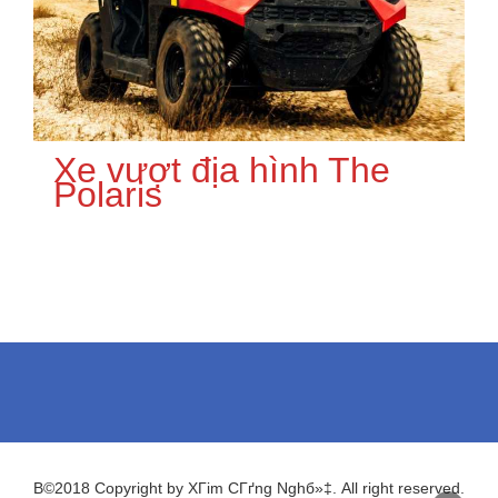
Xe vượt địa hình The
Polaris
В©2018 Copyright by XГіm CГґng Nghб»‡. All right reserved.