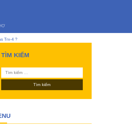
HỢ
s Trx-4 ?
TÌM KIẾM
03 này ?
Tìm
nh điều khiển từ xa!
kiếm
cho:
ENU