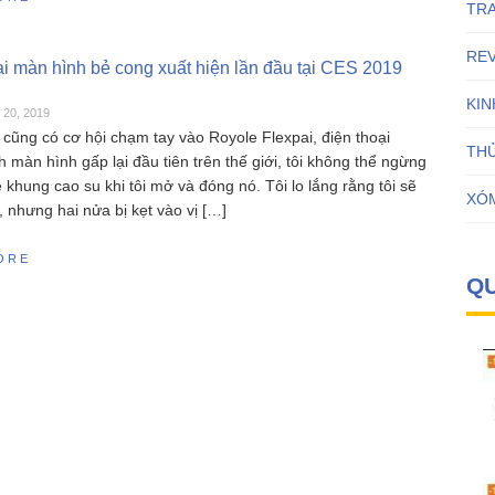
TR
RE
ại màn hình bẻ cong xuất hiện lần đầu tại CES 2019
KI
 20, 2019
 cũng có cơ hội chạm tay vào Royole Flexpai, điện thoại
THỦ
 màn hình gấp lại đầu tiên trên thế giới, tôi không thể ngừng
khung cao su khi tôi mở và đóng nó. Tôi lo lắng rằng tôi sẽ
XÓ
 nhưng hai nửa bị kẹt vào vị […]
ORE
Q