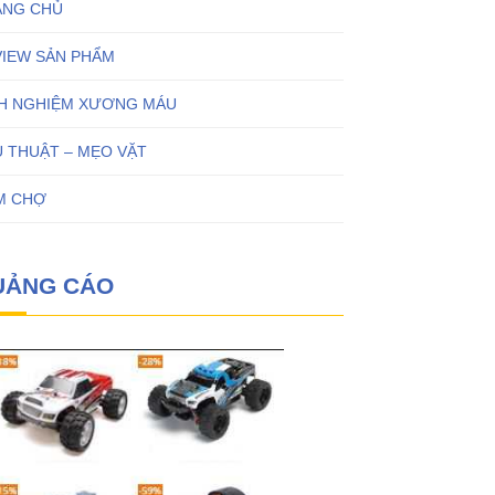
ANG CHỦ
VIEW SẢN PHẨM
NH NGHIỆM XƯƠNG MÁU
 THUẬT – MẸO VẶT
M CHỢ
UẢNG CÁO