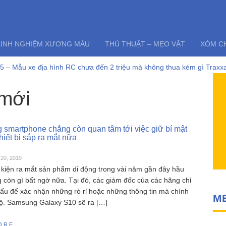
KINH NGHIỆM XƯƠNG MÁU
THỦ THUẬT – MẸO VẶT
XÓM C
 – Mẫu xe địa hình RC chưa đến 2 triệu mà không thua kém gì Traxxa
và những lỗi thường gặp của tàu thuyền rc điều khiển từ xa Feilun
điều khiển từ xa FT011 có còn đáng mua khi SR65 đã quá bá đạo?
 mới
6303 – Đúng nhận sai cãi liệu có nên mua siêu phẩm xe drift SCY163
yper go 16207 – Siêu phẩm không đối thủ trong phân khúc 2 triệu
i RC HOBBY – Chia sẻ kinh nghiệm toàn tập cho người mới chơi mô hì
 smartphone chẳng còn quan tâm tới việc giữ bí mật
hiết bị sắp ra mắt nữa
20, 2019
kiện ra mắt sản phẩm di động trong vài năm gần đây hầu
còn gì bất ngờ nữa. Tại đó, các giám đốc của các hãng chỉ
́u để xác nhận những rò rỉ hoặc những thông tin mà chính
M
́ lộ. Samsung Galaxy S10 sẽ ra […]
ORE