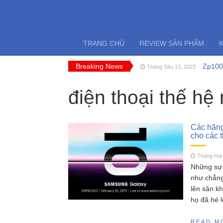
TRANG CHỦ
REVIEW SẢN PHẨM
Breaking News
Zp1005
Tháng Sáu 13, 2023
FT009 
Tháng Sáu 11, 2023
Cano 
điện thoại thế hệ
Tháng Năm 18, 2023
SCY 1
Tháng Năm 13, 2023
MJX H
Tháng Năm 11, 2023
Đồ chơ
Tháng Sáu 18, 2023
Các hãng
cho các t
Tháng Hai 
Những sự 
như chẳng 
lên sân khâ
họ đã he
READ M