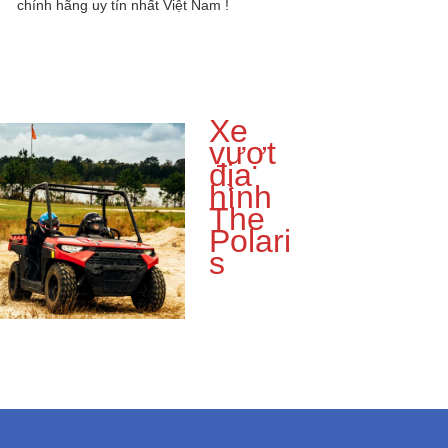
chính hãng uy tín nhất Việt Nam !
Xe
vượt
địa
hình
The
Polari
s