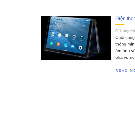
Điện tho
Tháng Một
Cuối cùng
thông minh
ám ảnh về 
phá vỡ nó,
READ M