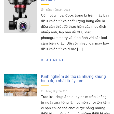
SCY 16303 – Đúng nhận
Tháng Năm 13, 2023
sai cãi liệu có nên mua siêu phẩm xe drift
Tháng Tám 24, 2018
SCY16303 này ?
Có một gimbal được trang bị trên máy bay
điều khiển từ xa chất lượng hàng đầu là
MJX Hyper go 16207 –
Tháng Năm 11, 2023
điều cần thiết để thực hiện các mục đích
Siêu phẩm không đối thủ trong phân khúc 2
nhiếp ảnh, lập bản đồ 3D, lidar,
triệu
photogrammetry và hình ảnh với các loại
Đồ chơi RC HOBBY –
Tháng Sáu 18, 2023
cảm biến khác. Đối với nhiều loại máy bay
Chia sẻ kinh nghiệm toàn tập cho người mới
điều khiển từ xa được […]
chơi mô hình điều khiển từ xa!
READ MORE
Kinh nghiệm để tạo ra những khung
hình đẹp nhất từ flycam
Tháng Bảy 24, 2018
Trào lưu chụp ảnh quay phim trên không
từ ngày xưa từng là một môn chơi tốn kém
vì bạn chỉ có thể chơi được bằng những
thiết bị chuyên dùng mà những thiết bị này