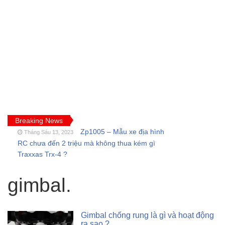
Breaking News
Zp1005 – Mẫu xe địa hình
Tháng Sáu 13, 2023
RC chưa đến 2 triệu mà không thua kém gì
Traxxas Trx-4 ?
FT009 và những lỗi
Tháng Sáu 11, 2023
thường gặp của tàu thuyền rc điều khiển từ xa
gimbal.
Feilun
Cano điều khiển từ xa
Tháng Năm 18, 2023
FT011 có còn đáng mua khi SR65 đã quá bá
Gimbal chống rung là gì và hoạt động
đạo?
ra sao ?