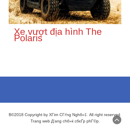
Xe vượt địa hình The
Polaris
В©2018 Copyright by XГіm CГґng Nghб»‡. All right reserved.
Trang web Д‘ang chб»ќ cбєҐp phГ©p.