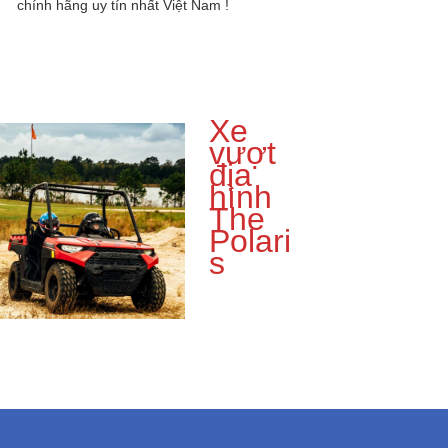
chính hãng uy tín nhất Việt Nam !
Xe
vượt
địa
hình
The
Polari
s