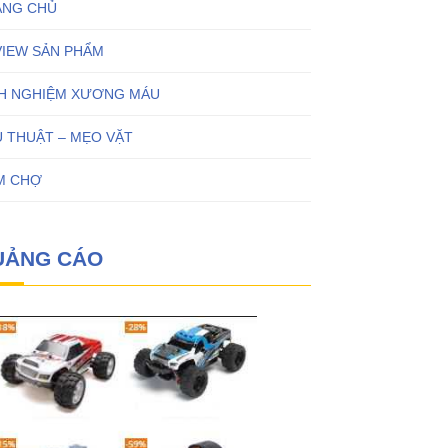
ANG CHỦ
VIEW SẢN PHẨM
NH NGHIỆM XƯƠNG MÁU
 THUẬT – MẸO VẶT
M CHỢ
UẢNG CÁO