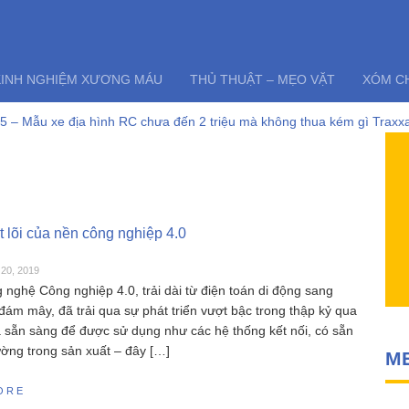
KINH NGHIỆM XƯƠNG MÁU
THỦ THUẬT – MẸO VẶT
XÓM C
 – Mẫu xe địa hình RC chưa đến 2 triệu mà không thua kém gì Traxxa
và những lỗi thường gặp của tàu thuyền rc điều khiển từ xa Feilun
điều khiển từ xa FT011 có còn đáng mua khi SR65 đã quá bá đạo?
6303 – Đúng nhận sai cãi liệu có nên mua siêu phẩm xe drift SCY163
yper go 16207 – Siêu phẩm không đối thủ trong phân khúc 2 triệu
i RC HOBBY – Chia sẻ kinh nghiệm toàn tập cho người mới chơi mô hì
t lõi của nền công nghiệp 4.0
20, 2019
 nghệ Công nghiệp 4.0, trải dài từ điện toán di động sang
đám mây, đã trải qua sự phát triển vượt bậc trong thập kỷ qua
ã sẵn sàng để được sử dụng như các hệ thống kết nối, có sẵn
rường trong sản xuất – đây […]
M
ORE