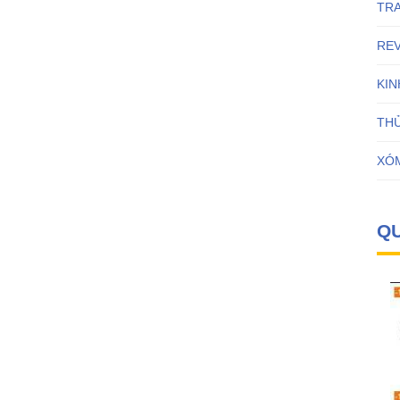
TR
RE
KI
THỦ
XÓ
Q