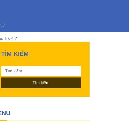
HỢ
s Trx-4 ?
TÌM KIẾM
03 này ?
Tìm
nh điều khiển từ xa!
kiếm
cho:
ENU