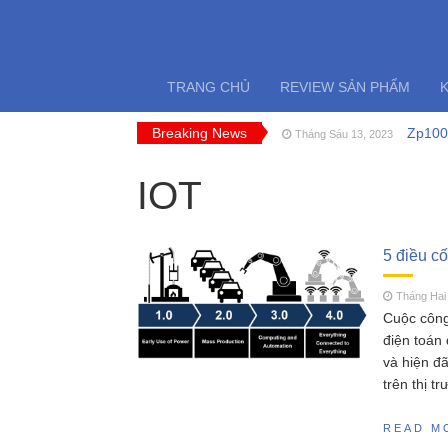
TRANG CHỦ
REVIEW SẢN PHẨM
Breaking News
Zp1005
Tháng Sáu 13, 2023
FT009 
Tháng Sáu 11, 2023
Cano 
IOT
Tháng Năm 18, 2023
SCY 1
Tháng Năm 13, 2023
MJX H
Tháng Năm 11, 2023
Đồ chơ
Tháng Sáu 18, 2023
5 điều cố
Tháng Hai 
Cuộc công
điện toán 
và hiện đ
trên thị t
READ M