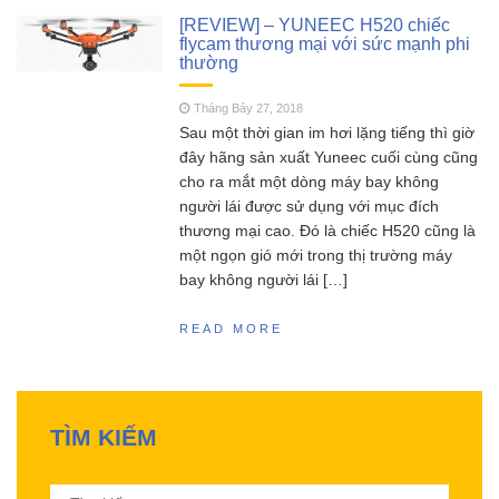
SCY 16303 – Đúng nhận
Tháng Năm 13, 2023
[REVIEW] – YUNEEC H520 chiếc
sai cãi liệu có nên mua siêu phẩm xe drift
flycam thương mại với sức mạnh phi
thường
SCY16303 này ?
MJX Hyper go 16207 –
Tháng Năm 11, 2023
Tháng Bảy 27, 2018
Siêu phẩm không đối thủ trong phân khúc 2
Sau một thời gian im hơi lặng tiếng thì giờ
triệu
đây hãng sản xuất Yuneec cuối cùng cũng
Đồ chơi RC HOBBY –
Tháng Sáu 18, 2023
cho ra mắt một dòng máy bay không
Chia sẻ kinh nghiệm toàn tập cho người mới
người lái được sử dụng với mục đích
chơi mô hình điều khiển từ xa!
thương mại cao. Đó là chiếc H520 cũng là
một ngọn gió mới trong thị trường máy
bay không người lái […]
READ MORE
TÌM KIẾM
Tìm