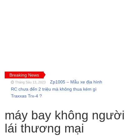
Breaking News
Zp1005 – Mẫu xe địa hình
Tháng Sáu 13, 2023
RC chưa đến 2 triệu mà không thua kém gì
Traxxas Trx-4 ?
FT009 và những lỗi
Tháng Sáu 11, 2023
thường gặp của tàu thuyền rc điều khiển từ xa
máy bay không người
Feilun
Cano điều khiển từ xa
lái thương mại
Tháng Năm 18, 2023
FT011 có còn đáng mua khi SR65 đã quá bá
đạo?