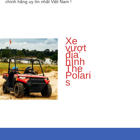
chính hãng uy tín nhất Việt Nam !
Xe
vượt
địa
hình
The
Polari
s