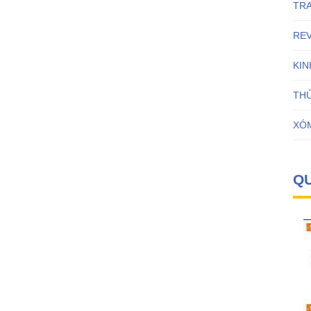
TR
RE
KI
THỦ
XÓ
Q