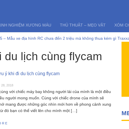
KINH NGHIỆM XƯƠNG MÁU
THỦ THUẬT – MẸO VẶT
XÓM C
 – Mẫu xe địa hình RC chưa đến 2 triệu mà không thua kém gì Traxxa
và những lỗi thường gặp của tàu thuyền rc điều khiển từ xa Feilun
điều khiển từ xa FT011 có còn đáng mua khi SR65 đã quá bá đạo?
i du lịch cùng flycam
6303 – Đúng nhận sai cãi liệu có nên mua siêu phẩm xe drift SCY163
yper go 16207 – Siêu phẩm không đối thủ trong phân khúc 2 triệu
i RC HOBBY – Chia sẻ kinh nghiệm toàn tập cho người mới chơi mô hì
 ý khi đi du lịch cùng flycam
 28, 2018
 cùng với chiếc máy bay không người lái của mình là một điều
iều người mong muốn. Cùng với chiếc drone của mình sẽ
mở mang được những góc nhìn mới hơn về phong cảnh xung
từ đó bạn có thể viết lên cho mình một […]
M
ORE