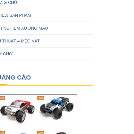
ANG CHỦ
VIEW SẢN PHẨM
NH NGHIỆM XƯƠNG MÁU
 THUẬT – MẸO VẶT
M CHỢ
UẢNG CÁO