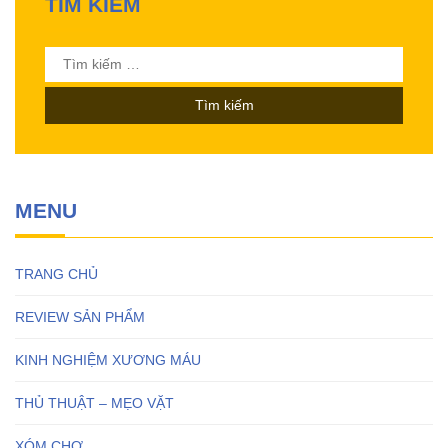
TÌM KIẾM
Tìm
kiếm
cho:
MENU
TRANG CHỦ
REVIEW SẢN PHẨM
KINH NGHIỆM XƯƠNG MÁU
THỦ THUẬT – MẸO VẶT
XÓM CHỢ