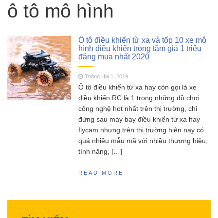
thường gặp của tàu thuyền rc điều khiển từ xa
ô tô mô hình
Feilun
Cano điều khiển từ xa
Tháng Năm 18, 2023
FT011 có còn đáng mua khi SR65 đã quá bá
Ô tô điều khiển từ xa và tốp 10 xe mô
đạo?
hình điều khiển trong tầm giá 1 triệu
đáng mua nhất 2020
SCY 16303 – Đúng nhận
Tháng Năm 13, 2023
sai cãi liệu có nên mua siêu phẩm xe drift
Tháng Hai 1, 2019
SCY16303 này ?
Ô tô điều khiển từ xa hay còn gọi là xe
MJX Hyper go 16207 –
Tháng Năm 11, 2023
điều khiển RC là 1 trong những đồ chơi
Siêu phẩm không đối thủ trong phân khúc 2
công nghệ hot nhất trên thị trường, chỉ
triệu
đứng sau máy bay điều khiển từ xa hay
Đồ chơi RC HOBBY –
Tháng Sáu 18, 2023
flycam nhưng trên thị trường hiện nay có
Chia sẻ kinh nghiệm toàn tập cho người mới
quá nhiều mẫu mã với nhiều thương hiệu,
chơi mô hình điều khiển từ xa!
tính năng, […]
READ MORE