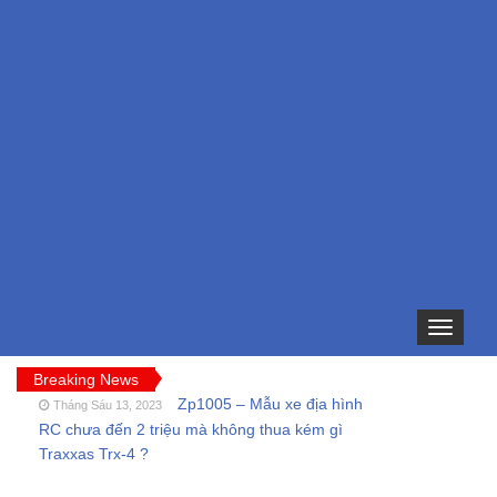
Toggle
navigation
Breaking News
Zp1005 – Mẫu xe địa hình
Tháng Sáu 13, 2023
RC chưa đến 2 triệu mà không thua kém gì
Traxxas Trx-4 ?
FT009 và những lỗi
Tháng Sáu 11, 2023