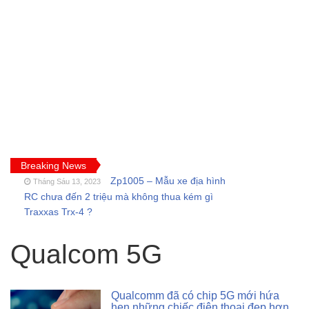
Breaking News
Zp1005 – Mẫu xe địa hình
Tháng Sáu 13, 2023
RC chưa đến 2 triệu mà không thua kém gì
Traxxas Trx-4 ?
FT009 và những lỗi
Tháng Sáu 11, 2023
thường gặp của tàu thuyền rc điều khiển từ xa
Qualcom 5G
Feilun
Cano điều khiển từ xa
Tháng Năm 18, 2023
FT011 có còn đáng mua khi SR65 đã quá bá
Qualcomm đã có chip 5G mới hứa
đạo?
hẹn những chiếc điện thoại đẹp hơn,