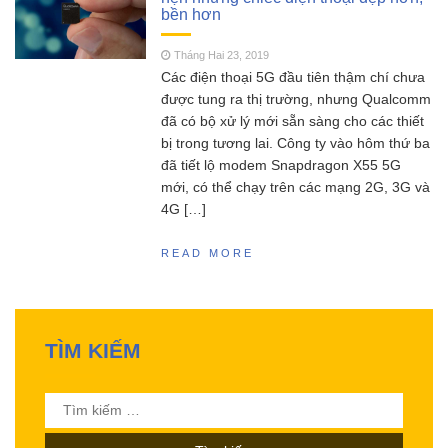
bền hơn
SCY 16303 – Đúng nhận
Tháng Năm 13, 2023
sai cãi liệu có nên mua siêu phẩm xe drift
Tháng Hai 23, 2019
SCY16303 này ?
Các điện thoại 5G đầu tiên thậm chí chưa
MJX Hyper go 16207 –
Tháng Năm 11, 2023
được tung ra thị trường, nhưng Qualcomm
Siêu phẩm không đối thủ trong phân khúc 2
đã có bộ xử lý mới sẵn sàng cho các thiết
triệu
bị trong tương lai. Công ty vào hôm thứ ba
Đồ chơi RC HOBBY –
Tháng Sáu 18, 2023
đã tiết lộ modem Snapdragon X55 5G
Chia sẻ kinh nghiệm toàn tập cho người mới
mới, có thể chạy trên các mạng 2G, 3G và
chơi mô hình điều khiển từ xa!
4G […]
READ MORE
TÌM KIẾM
Tìm
kiếm
cho: