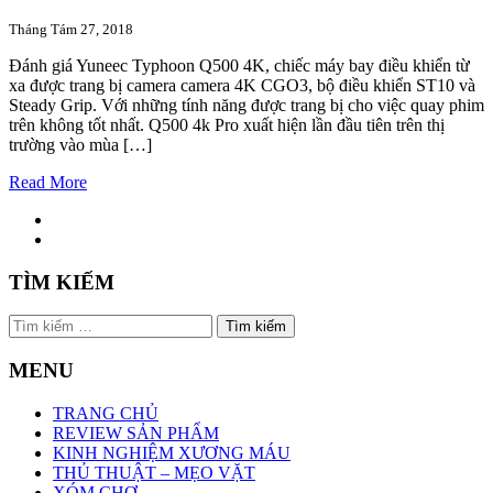
Tháng Tám 27, 2018
Đánh giá Yuneec Typhoon Q500 4K, chiếc máy bay điều khiển từ
xa được trang bị camera camera 4K CGO3, bộ điều khiển ST10 và
Steady Grip. Với những tính năng được trang bị cho việc quay phim
trên không tốt nhất. Q500 4k Pro xuất hiện lần đầu tiên trên thị
trường vào mùa […]
Read More
TÌM KIẾM
Tìm
kiếm
cho:
MENU
TRANG CHỦ
REVIEW SẢN PHẨM
KINH NGHIỆM XƯƠNG MÁU
THỦ THUẬT – MẸO VẶT
XÓM CHỢ