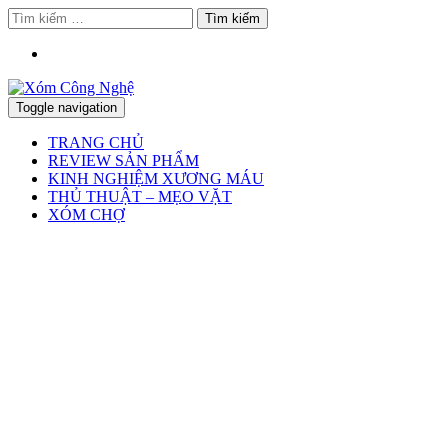
Tìm
kiếm
cho:
Toggle navigation
TRANG CHỦ
REVIEW SẢN PHẨM
KINH NGHIỆM XƯƠNG MÁU
THỦ THUẬT – MẸO VẶT
XÓM CHỢ