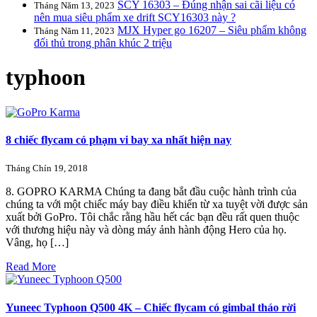
SCY 16303 – Đúng nhận sai cãi liệu có
Tháng Năm 13, 2023
nên mua siêu phẩm xe drift SCY16303 này ?
MJX Hyper go 16207 – Siêu phẩm không
Tháng Năm 11, 2023
đối thủ trong phân khúc 2 triệu
typhoon
8 chiếc flycam có phạm vi bay xa nhất hiện nay
Tháng Chín 19, 2018
8. GOPRO KARMA Chúng ta đang bắt đầu cuộc hành trình của
chúng ta với một chiếc máy bay điều khiển từ xa tuyệt vời được sản
xuất bởi GoPro. Tôi chắc rằng hầu hết các bạn đều rất quen thuộc
với thương hiệu này và dòng máy ảnh hành động Hero của họ.
Vâng, họ […]
Read More
Yuneec Typhoon Q500 4K – Chiếc flycam có gimbal tháo rời