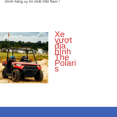
chính hãng uy tín nhất Việt Nam !
Xe
vượt
địa
hình
The
Polari
s