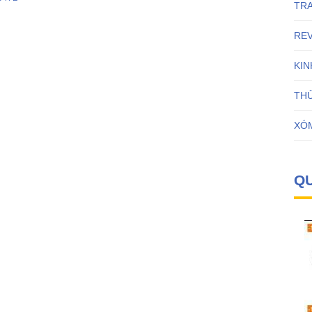
TR
RE
KI
THỦ
XÓ
Q