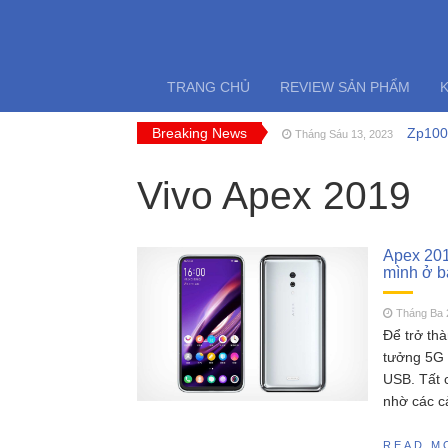
TRANG CHỦ
REVIEW SẢN PHẨM
Breaking News
Zp1005
Tháng Sáu 13, 2023
FT009 
Tháng Sáu 11, 2023
Cano 
Vivo Apex 2019
Tháng Năm 18, 2023
SCY 1
Tháng Năm 13, 2023
MJX H
Tháng Năm 11, 2023
Đồ chơ
Tháng Sáu 18, 2023
Apex 201
mình ở b
Tháng Ba 
Để trở thà
tưởng 5G 
USB. Tất c
nhờ các c
READ M