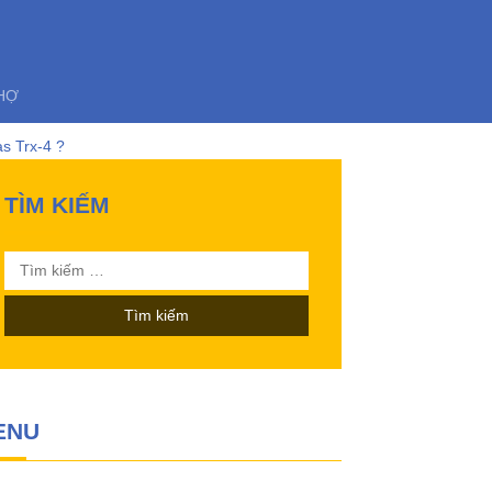
HỢ
s Trx-4 ?
TÌM KIẾM
03 này ?
Tìm
nh điều khiển từ xa!
kiếm
cho:
ENU