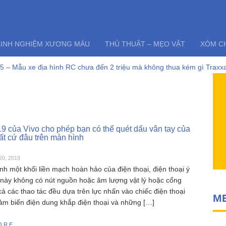
KINH NGHIỆM XƯƠNG MÁU
THỦ THUẬT – MẸO VẶT
XÓM C
 – Mẫu xe địa hình RC chưa đến 2 triệu mà không thua kém gì Traxxa
và những lỗi thường gặp của tàu thuyền rc điều khiển từ xa Feilun
điều khiển từ xa FT011 có còn đáng mua khi SR65 đã quá bá đạo?
6303 – Đúng nhận sai cãi liệu có nên mua siêu phẩm xe drift SCY163
yper go 16207 – Siêu phẩm không đối thủ trong phân khúc 2 triệu
i RC HOBBY – Chia sẻ kinh nghiệm toàn tập cho người mới chơi mô hì
9 của Vivo cho phép bạn có thể quét dấu vân tay của
ất cứ đâu trên màn hình
20, 2019
nh một khối liền mạch hoàn hảo của điện thoại, điện thoại ý
này không có nút nguồn hoặc âm lượng vật lý hoặc cổng
ả các thao tác đều dựa trên lực nhấn vào chiếc điện thoại
M
ảm biến điện dung khắp điện thoại và những […]
ORE