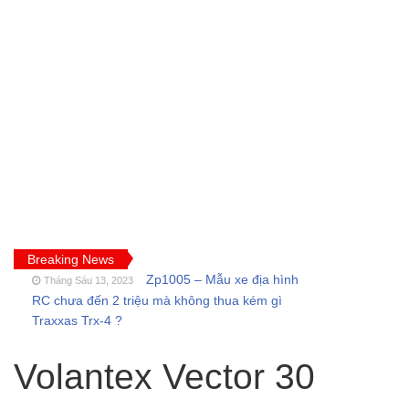
Breaking News
Zp1005 – Mẫu xe địa hình
Tháng Sáu 13, 2023
RC chưa đến 2 triệu mà không thua kém gì
Traxxas Trx-4 ?
FT009 và những lỗi
Tháng Sáu 11, 2023
thường gặp của tàu thuyền rc điều khiển từ xa
Volantex Vector 30
Feilun
Cano điều khiển từ xa
Tháng Năm 18, 2023