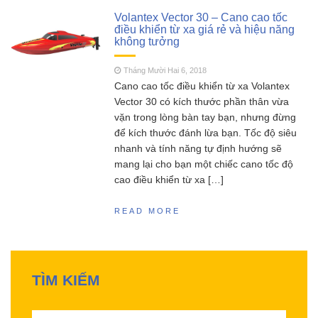
FT011 có còn đáng mua khi SR65 đã quá bá
Volantex Vector 30 – Cano cao tốc
đạo?
điều khiển từ xa giá rẻ và hiệu năng
không tưởng
SCY 16303 – Đúng nhận
Tháng Năm 13, 2023
sai cãi liệu có nên mua siêu phẩm xe drift
Tháng Mười Hai 6, 2018
SCY16303 này ?
Cano cao tốc điều khiển từ xa Volantex
MJX Hyper go 16207 –
Tháng Năm 11, 2023
Vector 30 có kích thước phần thân vừa
Siêu phẩm không đối thủ trong phân khúc 2
vặn trong lòng bàn tay bạn, nhưng đừng
triệu
để kích thước đánh lừa bạn. Tốc độ siêu
Đồ chơi RC HOBBY –
Tháng Sáu 18, 2023
nhanh và tính năng tự định hướng sẽ
Chia sẻ kinh nghiệm toàn tập cho người mới
mang lại cho bạn một chiếc cano tốc độ
chơi mô hình điều khiển từ xa!
cao điều khiển từ xa […]
READ MORE
TÌM KIẾM
Tìm