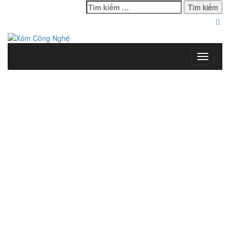
Tìm
kiếm
cho:
Toggle
navigati