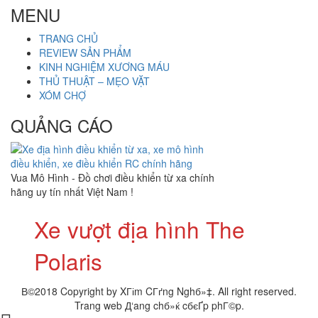
cho:
MENU
TRANG CHỦ
REVIEW SẢN PHẨM
KINH NGHIỆM XƯƠNG MÁU
THỦ THUẬT – MẸO VẶT
XÓM CHỢ
QUẢNG CÁO
Vua Mô Hình - Đồ chơi điều khiển từ xa chính
hãng uy tín nhất Việt Nam !
Xe vượt địa hình The
Polaris
В©2018 Copyright by XГіm CГґng Nghб»‡. All right reserved.
Trang web Д‘ang chб»ќ cбєҐp phГ©p.