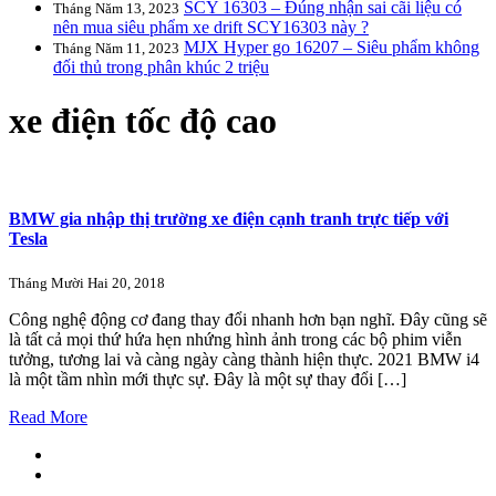
SCY 16303 – Đúng nhận sai cãi liệu có
Tháng Năm 13, 2023
nên mua siêu phẩm xe drift SCY16303 này ?
MJX Hyper go 16207 – Siêu phẩm không
Tháng Năm 11, 2023
đối thủ trong phân khúc 2 triệu
xe điện tốc độ cao
BMW gia nhập thị trường xe điện cạnh tranh trực tiếp với
Tesla
Tháng Mười Hai 20, 2018
Công nghệ động cơ đang thay đổi nhanh hơn bạn nghĩ. Đây cũng sẽ
là tất cả mọi thứ hứa hẹn nhứng hình ảnh trong các bộ phim viễn
tưởng, tương lai và càng ngày càng thành hiện thực. 2021 BMW i4
là một tầm nhìn mới thực sự. Đây là một sự thay đổi […]
Read More