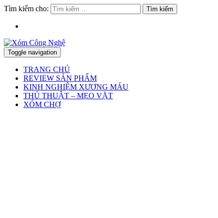
Tìm kiếm cho:
Toggle navigation
TRANG CHỦ
REVIEW SẢN PHẨM
KINH NGHIỆM XƯƠNG MÁU
THỦ THUẬT – MẸO VẶT
XÓM CHỢ