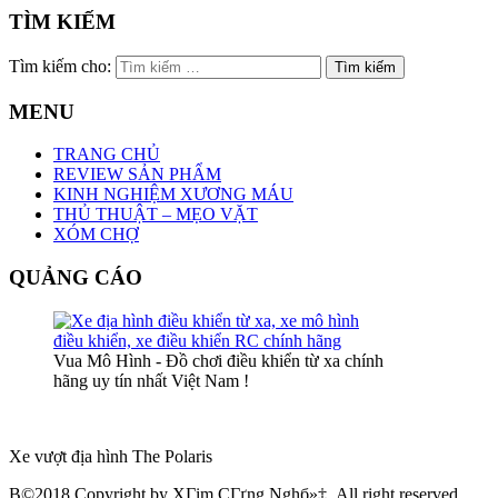
TÌM KIẾM
Tìm kiếm cho:
MENU
TRANG CHỦ
REVIEW SẢN PHẨM
KINH NGHIỆM XƯƠNG MÁU
THỦ THUẬT – MẸO VẶT
XÓM CHỢ
QUẢNG CÁO
Vua Mô Hình - Đồ chơi điều khiển từ xa chính
hãng uy tín nhất Việt Nam !
Xe vượt địa hình The Polaris
В©2018 Copyright by XГіm CГґng Nghб»‡. All right reserved.