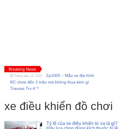
Breaking News
Zp1005 – Mẫu xe địa hình
Tháng Sáu 13, 2023
RC chưa đến 2 triệu mà không thua kém gì
Traxxas Trx-4 ?
FT009 và những lỗi
Tháng Sáu 11, 2023
thường gặp của tàu thuyền rc điều khiển từ xa
xe điều khiển đồ chơi
Feilun
Cano điều khiển từ xa
Tháng Năm 18, 2023
FT011 có còn đáng mua khi SR65 đã quá bá
Tỷ lệ của xe điều khiển từ xa là gì?
đạo?
Hãy lựa chọn đúng kích thước tỷ lệ