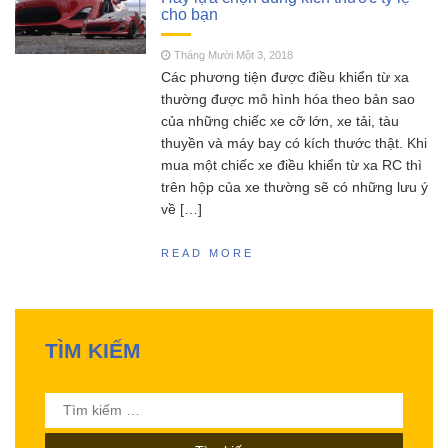
cho bạn
SCY 16303 – Đúng nhận
Tháng Năm 13, 2023
sai cãi liệu có nên mua siêu phẩm xe drift
Tháng Mười Một 3, 2018
SCY16303 này ?
Các phương tiện được điều khiển từ xa
MJX Hyper go 16207 –
Tháng Năm 11, 2023
thường được mô hình hóa theo bản sao
Siêu phẩm không đối thủ trong phân khúc 2
của những chiếc xe cỡ lớn, xe tải, tàu
triệu
thuyền và máy bay có kích thước thật. Khi
Đồ chơi RC HOBBY –
Tháng Sáu 18, 2023
mua một chiếc xe điều khiển từ xa RC thì
Chia sẻ kinh nghiệm toàn tập cho người mới
trên hộp của xe thường sẽ có những lưu ý
chơi mô hình điều khiển từ xa!
về […]
READ MORE
TÌM KIẾM
Tìm
kiếm
cho: