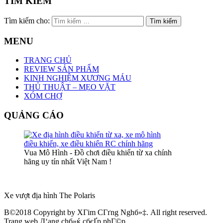
TÌM KIẾM
Tìm kiếm cho:
MENU
TRANG CHỦ
REVIEW SẢN PHẨM
KINH NGHIỆM XƯƠNG MÁU
THỦ THUẬT – MẸO VẶT
XÓM CHỢ
QUẢNG CÁO
Vua Mô Hình - Đồ chơi điều khiển từ xa chính
hãng uy tín nhất Việt Nam !
Xe vượt địa hình The Polaris
В©2018 Copyright by XГіm CГґng Nghб»‡. All right reserved.
Trang web Д‘ang chб»ќ cбєҐp phГ©p.