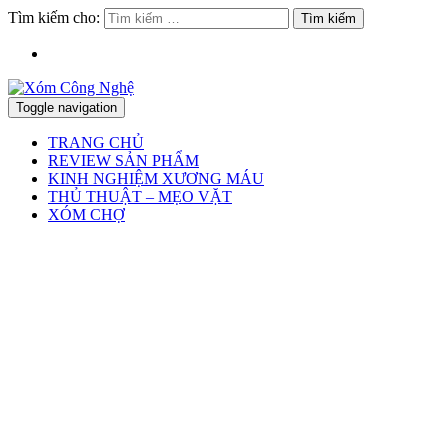
Tìm kiếm cho:
Toggle navigation
TRANG CHỦ
REVIEW SẢN PHẨM
KINH NGHIỆM XƯƠNG MÁU
THỦ THUẬT – MẸO VẶT
XÓM CHỢ