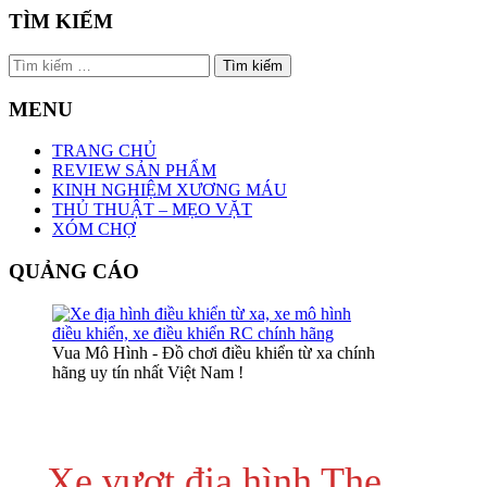
TÌM KIẾM
Tìm
kiếm
cho:
MENU
TRANG CHỦ
REVIEW SẢN PHẨM
KINH NGHIỆM XƯƠNG MÁU
THỦ THUẬT – MẸO VẶT
XÓM CHỢ
QUẢNG CÁO
Vua Mô Hình - Đồ chơi điều khiển từ xa chính
hãng uy tín nhất Việt Nam !
Xe vượt địa hình The