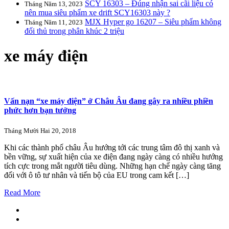
SCY 16303 – Đúng nhận sai cãi liệu có
Tháng Năm 13, 2023
nên mua siêu phẩm xe drift SCY16303 này ?
MJX Hyper go 16207 – Siêu phẩm không
Tháng Năm 11, 2023
đối thủ trong phân khúc 2 triệu
xe máy điện
Vấn nạn “xe máy điện” ở Châu Âu đang gây ra nhiều phiền
phức hơn bạn tưởng
Tháng Mười Hai 20, 2018
Khi các thành phố châu Âu hướng tới các trung tâm đô thị xanh và
bền vững, sự xuất hiện của xe điện đang ngày càng có nhiều hướng
tích cực trong mắt người tiêu dùng. Những hạn chế ngày càng tăng
đối với ô tô tư nhân và tiến bộ của EU trong cam kết […]
Read More