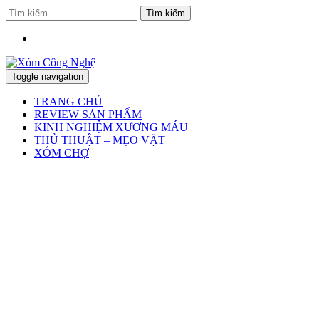
Tìm
kiếm
cho:
Toggle navigation
TRANG CHỦ
REVIEW SẢN PHẨM
KINH NGHIỆM XƯƠNG MÁU
THỦ THUẬT – MẸO VẶT
XÓM CHỢ