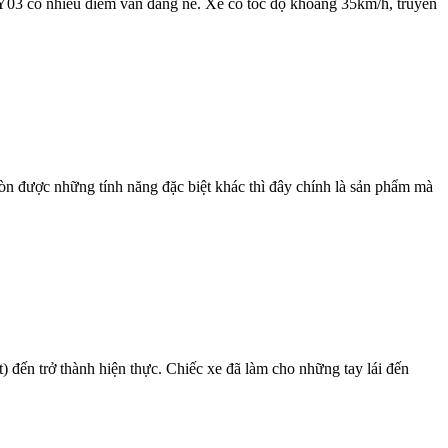
FY03 có nhiều điểm vẫn đáng nể. Xe có tốc độ khoảng 35km/h, truyền
 còn được những tính năng đặc biệt khác thì đây chính là sản phẩm mà
 trở thành hiện thực. Chiếc xe đã làm cho những tay lái đến