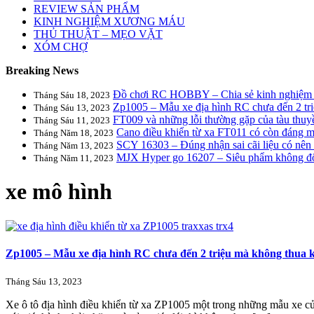
REVIEW SẢN PHẨM
KINH NGHIỆM XƯƠNG MÁU
THỦ THUẬT – MẸO VẶT
XÓM CHỢ
Breaking News
Đồ chơi RC HOBBY – Chia sẻ kinh nghiệm to
Tháng Sáu 18, 2023
Zp1005 – Mẫu xe địa hình RC chưa đến 2 tri
Tháng Sáu 13, 2023
FT009 và những lỗi thường gặp của tàu thuyề
Tháng Sáu 11, 2023
Cano điều khiển từ xa FT011 có còn đáng 
Tháng Năm 18, 2023
SCY 16303 – Đúng nhận sai cãi liệu có nên
Tháng Năm 13, 2023
MJX Hyper go 16207 – Siêu phẩm không đối 
Tháng Năm 11, 2023
xe mô hình
Zp1005 – Mẫu xe địa hình RC chưa đến 2 triệu mà không thua k
Tháng Sáu 13, 2023
Xe ô tô địa hình điều khiển từ xa ZP1005 một trong những mẫu xe 