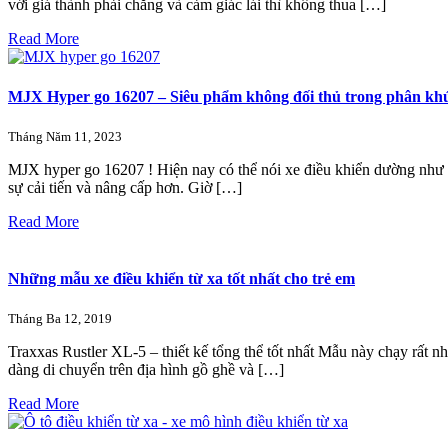
với giá thành phải chăng và cảm giác lái thì không thua […]
Read More
MJX Hyper go 16207 – Siêu phẩm không đối thủ trong phân khú
Tháng Năm 11, 2023
MJX hyper go 16207 ! Hiện nay có thể nói xe điều khiển dường như đ
sự cải tiến và nâng cấp hơn. Giờ […]
Read More
Những mẫu xe điều khiển từ xa tốt nhất cho trẻ em
Tháng Ba 12, 2019
Traxxas Rustler XL-5 – thiết kế tổng thể tốt nhất Mẫu này chạy rất n
dàng di chuyển trên địa hình gồ ghề và […]
Read More