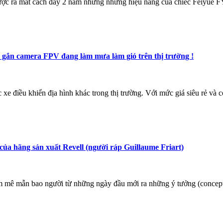
 được ra mắt cách đây 2 năm nhưng những hiệu năng của chiếc Feiyue 
c gắn camera FPV đang làm mưa làm gió trên thị trường !
c xe điều khiển địa hình khác trong thị trường. Với mức giá siêu rẻ và
a hãng sản xuất Revell (người ráp Guillaume Friart)
n bao người từ những ngày đầu mới ra những ý tưởng (concept) đến