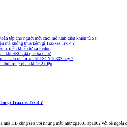
àn tập cho người mới chơi mô hình điều khiển từ xa!
ệu mà không thua kém gì Traxxas Trx-4 ?
n rc điều khiển từ xa Feilun
mua khi SR65 đã quá bá đạo?
 mua siêu phẩm xe drift SCY16303 này ?
thủ trong phân khúc 2 triệu
ém gì Traxxas Trx-4 ?
của nhà HB cùng seri với những mẫu như zp1001 zp1002 với bề ngoài c