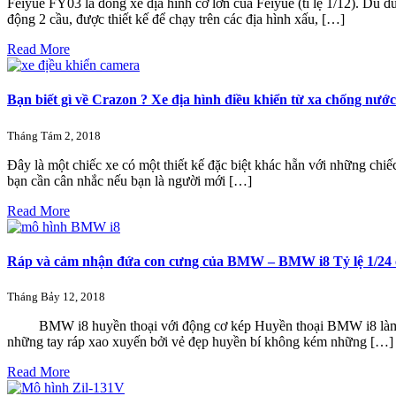
Feiyue FY03 là dòng xe địa hình cỡ lớn của Feiyue (tỉ lệ 1/12). Dù
động 2 cầu, được thiết kế để chạy trên các địa hình xấu, […]
Read More
Bạn biết gì về Crazon ? Xe địa hình điều khiển từ xa chống nướ
Tháng Tám 2, 2018
Đây là một chiếc xe có một thiết kế đặc biệt khác hẵn với những chiế
bạn cần cân nhắc nếu bạn là người mới […]
Read More
Ráp và cảm nhận đứa con cưng của BMW – BMW i8 Tỷ lệ 1/24 củ
Tháng Bảy 12, 2018
BMW i8 huyền thoại với động cơ kép Huyền thoại BMW i8 làm mê mẫ
những tay ráp xao xuyến bởi vẻ đẹp huyền bí không kém những […]
Read More