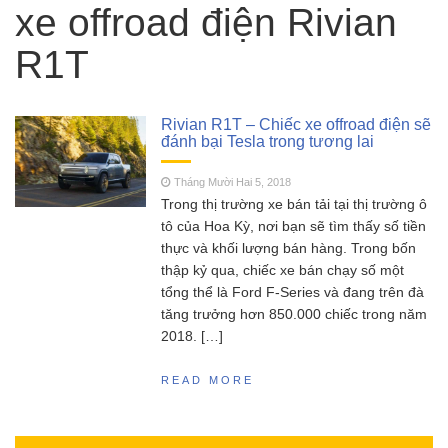
thường gặp của tàu thuyền rc điều khiển từ xa
xe offroad điện Rivian
Feilun
Cano điều khiển từ xa
R1T
Tháng Năm 18, 2023
FT011 có còn đáng mua khi SR65 đã quá bá
đạo?
SCY 16303 – Đúng nhận
Tháng Năm 13, 2023
Rivian R1T – Chiếc xe offroad điện sẽ
sai cãi liệu có nên mua siêu phẩm xe drift
đánh bại Tesla trong tương lai
SCY16303 này ?
MJX Hyper go 16207 –
Tháng Mười Hai 5, 2018
Tháng Năm 11, 2023
Trong thị trường xe bán tải tại thị trường ô
Siêu phẩm không đối thủ trong phân khúc 2
tô của Hoa Kỳ, nơi bạn sẽ tìm thấy số tiền
triệu
thực và khối lượng bán hàng. Trong bốn
Đồ chơi RC HOBBY –
Tháng Sáu 18, 2023
thập kỷ qua, chiếc xe bán chạy số một
Chia sẻ kinh nghiệm toàn tập cho người mới
tổng thể là Ford F-Series và đang trên đà
chơi mô hình điều khiển từ xa!
tăng trưởng hơn 850.000 chiếc trong năm
2018. […]
READ MORE