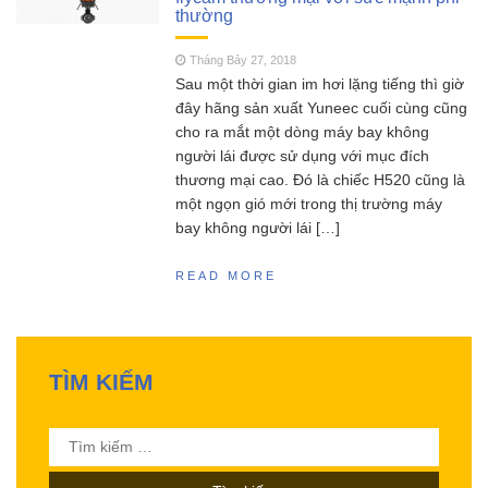
thường
SCY 16303 – Đúng nhận
Tháng Năm 13, 2023
sai cãi liệu có nên mua siêu phẩm xe drift
Tháng Bảy 27, 2018
SCY16303 này ?
Sau một thời gian im hơi lặng tiếng thì giờ
MJX Hyper go 16207 –
Tháng Năm 11, 2023
đây hãng sản xuất Yuneec cuối cùng cũng
Siêu phẩm không đối thủ trong phân khúc 2
cho ra mắt một dòng máy bay không
triệu
người lái được sử dụng với mục đích
Đồ chơi RC HOBBY –
Tháng Sáu 18, 2023
thương mại cao. Đó là chiếc H520 cũng là
Chia sẻ kinh nghiệm toàn tập cho người mới
một ngọn gió mới trong thị trường máy
chơi mô hình điều khiển từ xa!
bay không người lái […]
READ MORE
TÌM KIẾM
Tìm
kiếm
cho: