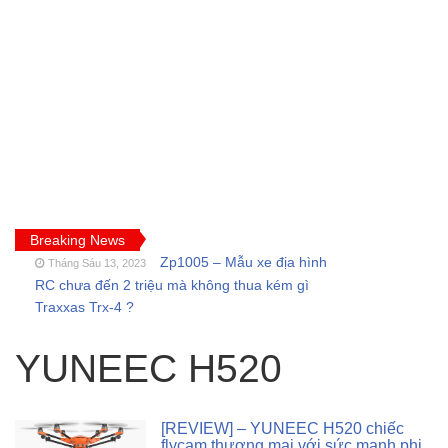
Breaking News
Zp1005 – Mẫu xe địa hình
Tháng Sáu 13, 2023
RC chưa đến 2 triệu mà không thua kém gì
Traxxas Trx-4 ?
FT009 và những lỗi
Tháng Sáu 11, 2023
thường gặp của tàu thuyền rc điều khiển từ xa
YUNEEC H520
Feilun
Cano điều khiển từ xa
Tháng Năm 18, 2023
FT011 có còn đáng mua khi SR65 đã quá bá
[REVIEW] – YUNEEC H520 chiếc
đạo?
flycam thương mại với sức mạnh phi