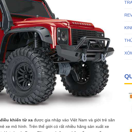
mô
TR
hình
điều
RE
khiển
từ
KI
xa
Traxxas
THỦ
TRX4
Trail
XÓ
Crawler
thế
hệ
Q
mới
điều khiển từ xa
được gia nhập vào Việt Nam và giới trẻ săn
 xe mô hình. Trên thế giới có rất nhiều hãng sản xuất xe