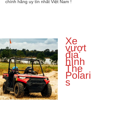
chính hãng uy tín nhất Việt Nam !
Xe
vượt
địa
hình
The
Polari
s