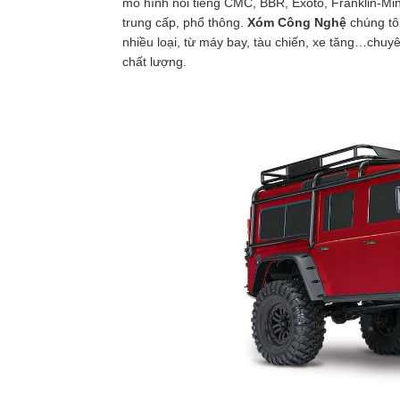
mô hình nổi tiếng CMC, BBR, Exoto, Franklin-Mi
trung cấp, phổ thông.
Xóm Công Nghệ
chúng tô
nhiều loại, từ máy bay, tàu chiến, xe tăng…chu
chất lượng.