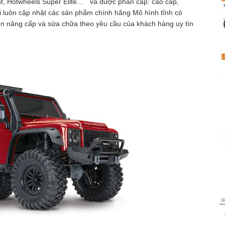
nt, Hotwheels Super Elite… và được phân cấp: cao cấp,
i luôn cập nhật các sản phẩm chính hãng Mô hình tĩnh có
yên nâng cấp và sửa chữa theo yêu cầu của khách hàng uy tín