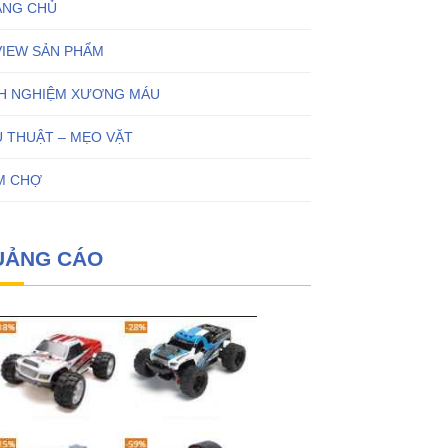
ANG CHỦ
VIEW SẢN PHẨM
NH NGHIỆM XƯƠNG MÁU
 THUẬT – MẸO VẶT
M CHỢ
UẢNG CÁO