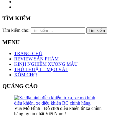
TÌM KIẾM
Tìm kiếm cho:
MENU
TRANG CHỦ
REVIEW SẢN PHẨM
KINH NGHIỆM XƯƠNG MÁU
THỦ THUẬT – MẸO VẶT
XÓM CHỢ
QUẢNG CÁO
Vua Mô Hình - Đồ chơi điều khiển từ xa chính
hãng uy tín nhất Việt Nam !