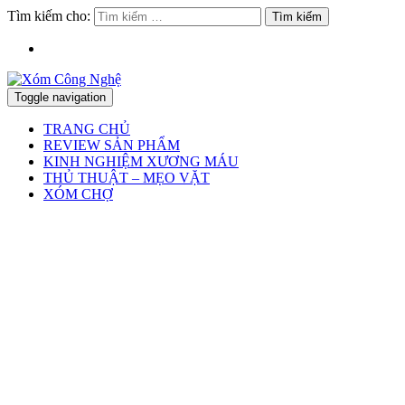
Tìm kiếm cho:
Toggle navigation
TRANG CHỦ
REVIEW SẢN PHẨM
KINH NGHIỆM XƯƠNG MÁU
THỦ THUẬT – MẸO VẶT
XÓM CHỢ