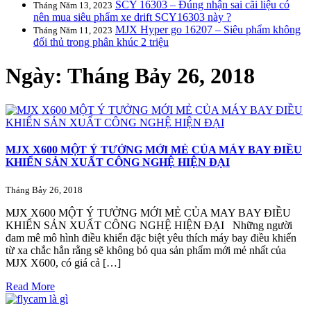
SCY 16303 – Đúng nhận sai cãi liệu có
Tháng Năm 13, 2023
nên mua siêu phẩm xe drift SCY16303 này ?
MJX Hyper go 16207 – Siêu phẩm không
Tháng Năm 11, 2023
đối thủ trong phân khúc 2 triệu
Ngày:
Tháng Bảy 26, 2018
MJX X600 MỘT Ý TƯỞNG MỚI MẺ CỦA MÁY BAY ĐIỀU
KHIỂN SẢN XUẤT CÔNG NGHỆ HIỆN ĐẠI
Tháng Bảy 26, 2018
MJX X600 MỘT Ý TƯỞNG MỚI MẺ CỦA MAY BAY ĐIỀU
KHIỂN SẢN XUẤT CÔNG NGHỆ HIỆN ĐẠI Những người
đam mê mô hình điều khiển đặc biệt yêu thích máy bay điều khiển
từ xa chắc hẳn rằng sẽ không bỏ qua sản phẩm mới mẻ nhất của
MJX X600, có giá cả […]
Read More