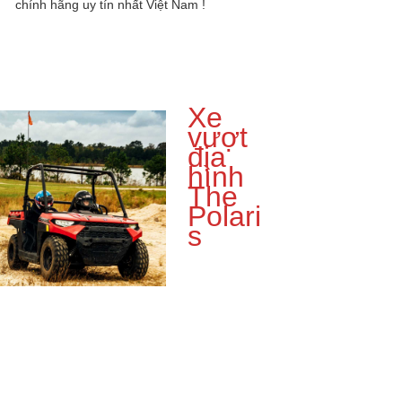
chính hãng uy tín nhất Việt Nam !
Xe
vượt
địa
hình
The
Polari
s