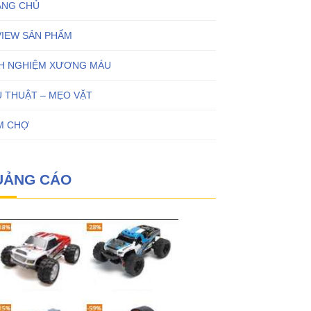
ANG CHỦ
VIEW SẢN PHẨM
NH NGHIỆM XƯƠNG MÁU
 THUẬT – MẸO VẶT
M CHỢ
UẢNG CÁO