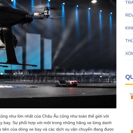
tác
TR
làm
xe
RE
“Taxi
bay”
KI
???
THỦ
XÓ
Q
cũng như lớn nhất của Châu Âu cũng như toàn thế giới với
máy bay. Sự phối hợp với một trong những hãng xe lừng danh
u tiên của dòng xe bay và các dịch vụ vận chuyển đang được