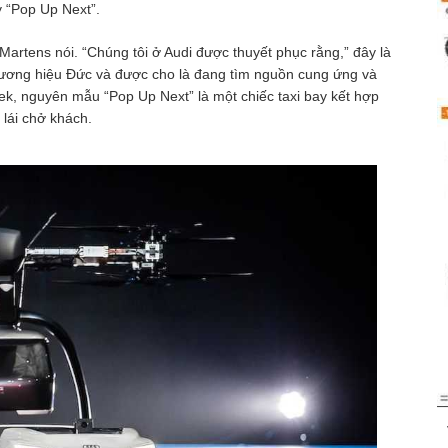
 “Pop Up Next”.
 Martens nói. “Chúng tôi ở Audi được thuyết phục rằng,” đây là
thương hiệu Đức và được cho là đang tìm nguồn cung ứng và
k, nguyên mẫu “Pop Up Next” là một chiếc taxi bay kết hợp
 lái chở khách.