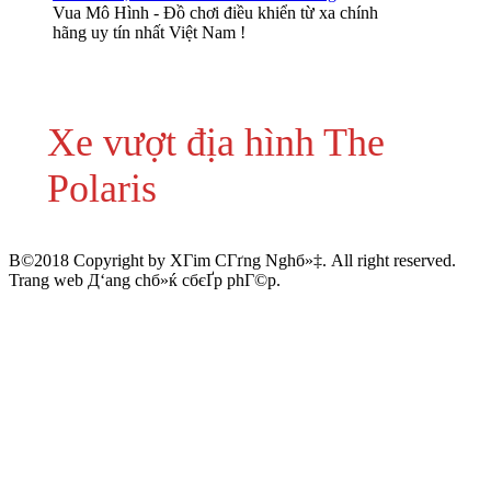
Vua Mô Hình - Đồ chơi điều khiển từ xa chính
hãng uy tín nhất Việt Nam !
Xe vượt địa hình The
Polaris
В©2018 Copyright by XГіm CГґng Nghб»‡. All right reserved.
Trang web Д‘ang chб»ќ cбєҐp phГ©p.