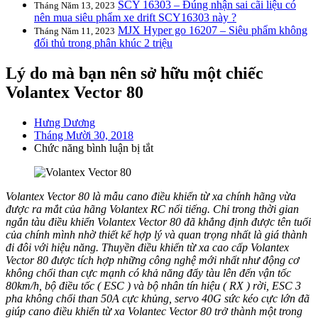
SCY 16303 – Đúng nhận sai cãi liệu có
Tháng Năm 13, 2023
nên mua siêu phẩm xe drift SCY16303 này ?
MJX Hyper go 16207 – Siêu phẩm không
Tháng Năm 11, 2023
đối thủ trong phân khúc 2 triệu
Lý do mà bạn nên sở hữu một chiếc
Volantex Vector 80
Hưng Dương
Tháng Mười 30, 2018
ở
Chức năng bình luận bị tắt
Lý
do
mà
Volantex Vector 80 là mẫu cano điều khiển từ xa chính hãng vừa
bạn
được ra mắt của hãng Volantex RC nổi tiếng. Chỉ trong thời gian
nên
ngắn tàu điều khiển Volantex Vector 80 đã khẳng định được tên tuổi
sở
của chính mình nhờ thiết kế hợp lý và quan trọng nhất là giá thành
hữu
đi đôi với hiệu năng. Thuyền điều khiển từ xa cao cấp Volantex
một
Vector 80 được tích hợp những công nghệ mới nhất như động cơ
chiếc
không chổi than cực mạnh có khả năng đẩy tàu lên đến vận tốc
Volantex
80km/h, bộ điều tốc ( ESC ) và bộ nhân tín hiệu ( RX ) rời, ESC 3
Vector
pha không chổi than 50A cực khủng, servo 40G sức kéo cực lớn đã
80
giúp cano điều khiển từ xa Volantec Vector 80 trở thành một trong