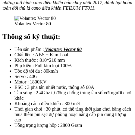
những mô hình cano điều khiển bán chạy nhất 2017, đánh bại hoàn
toàn đối thủ là cano điều khiển FEILUM FT011.
Volantex Vector 80
Thông số kỹ thuật:
Tên sản phẩm :
Volantex Vector 80
Chất liệu : ABS + Kim Loại
Kích thước : 810*210 mm
Phụ kiện : Full kim loại 100%
Tốc độ tối đa : 80km/h
Servo : 40G
Motor : 1800KV
ESC : 3 pha tản nhiệt nước, thông số 60A
Tần sóng : 2.4Ghz tự động chống trùng tần số với người chơi
khác
Khoảng cách điều khiển : 300 mét
Thời gian chơi : 30 phút ,có thể tăng thời gian chơi bằng cách
mua thêm pin sạc dự phòng hoặc nâng cấp pin dung lượng
cao
Tổng trọng lượng hộp : 2800 Gram