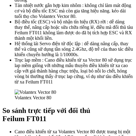
Tản nhiệt nước gắn hợp kim nhôm : không chỉ làm mát động
cơ và bộ điều tốc ESC mà còn gia tăng hiệu năng. kéo dài
tuổi thọ cho Volantex Vector 80.
Bộ điều tốc (ESC) và bộ nhận tín hiệu (RX) rời : dễ dàng
thay thế, nâng cấp hoặc sửa chữa riêng lẻ, điều mà đối thủ tàu
Feilum FT011 không làm được do đã bị tích hợp ESC và RX
thành một khối liền.
Hệ thống lái Servo điện tử độc lập : dễ dàng nâng cấp, thay
thế và cũng sử dụng tần sóng 2.4Ghz, độ trễ của thao tác điều
khiển chuyển hướng là 1/10000s.
Trục lap mềm : Cano điều khiển từ xa Vector 80 sử dụng trục
lap mềm giống với những mẫu thuyền điều khiển từ xa cao
cấp với giá thành hàng chục triệu, loại bỏ nỗi lo chết, hỏng
vòng bi thường thấy ở trục lap cứng, ví dụ như tàu điều khiển
từ xa Feilum FT011
Volantex Vector 80
So sánh trực tiếp với đối thủ
Feilum FT011
Cano điều khiển từ xa Volantex Vector 80 được trang bị một