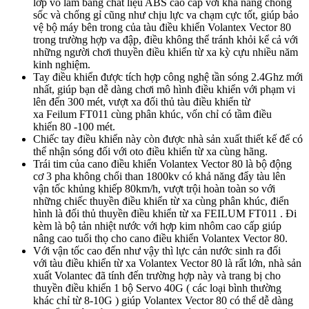
lớp vỏ làm bằng chất liệu ABS cao cấp với khả năng chống
sốc và chống gỉ cũng như chịu lực va chạm cực tốt, giúp bảo
vệ bộ máy bên trong của tàu điều khiển Volantex Vector 80
trong trường hợp va đập, điều không thể tránh khỏi kể cả với
những người chơi thuyền điều khiển từ xa kỳ cựu nhiều năm
kinh nghiệm.
Tay điều khiển được tích hợp công nghệ tần sóng 2.4Ghz mới
nhất, giúp bạn dễ dàng chơi mô hình điều khiển với phạm vi
lên đến 300 mét, vượt xa đối thủ tàu điều khiển từ
xa Feilum FT011 cùng phân khúc, vốn chỉ có tầm điều
khiển 80 -100 mét.
Chiếc tay điều khiển này còn được nhà sản xuất thiết kế để có
thể nhận sóng đối với oto điều khiển từ xa cùng hãng.
Trái tim của cano điều khiển Volantex Vector 80 là bộ động
cơ 3 pha không chổi than 1800kv có khả năng đẩy tàu lên
vận tốc khủng khiếp 80km/h, vượt trội hoàn toàn so với
những chiếc thuyền điều khiển từ xa cùng phân khúc, điển
hình là đối thủ thuyền điều khiển từ xa FEILUM FT011 . Đi
kèm là bộ tản nhiệt nước với hợp kim nhôm cao cấp giúp
nâng cao tuổi thọ cho cano điều khiển Volantex Vector 80.
Với vận tốc cao đến như vậy thì lực cản nước sinh ra đối
với tàu điều khiển từ xa Volantex Vector 80 là rất lớn, nhà sản
xuất Volantec đã tính đến trường hợp này và trang bị cho
thuyền điều khiển 1 bộ Servo 40G ( các loại bình thường
khác chỉ từ 8-10G ) giúp Volantex Vector 80 có thể dễ dàng