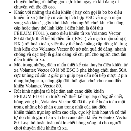
chuyển hướng ở những góc cực khó ngay cả khi đang di
chuyển với tốc độ cao.
Khác với những tàu điều khiển ( hay còn gọi là bo bo điều
khiển từ xa ) thế hệ cũ vốn bị tích hợp ESC và mạch nhận
sóng vào làm 1, gây khó khăn cho người chơi khi cần nâng
cấp hoặc thay thế linh kiện ( điển hình là đối thủ
FEILUM FT011 ), cano điều khiển từ xa Volantex Vector
80 đã được thiết kế bộ điều tốc ( ESC ) và mạch nhận sóng (
RX ) rời hoàn toàn, việc thay thế hoặc nâng cấp riêng lẻ từng
linh kiện cho Volantex Vector 80 trở nên quá dễ dàng, nhanh
chóng và đặc biệt là giảm đáng kể chi phí cho người chơi tàu
điều khiển từ xa.
Một trong những điểm nhấn thiết kế của thuyền điều khiển từ
xa Volantex Vector 80 là bộ ESC 3 pha không chổi than 50A
cực khủng có sẵn 2 giắc pin giúp bạn đấu nối tiếp được 2 pin
dung lượng cao, nâng gấp đôi thời gian chơi cho cano điều
khiển Volantex Vector 80.
Rút kinh nghiệm từ bậc đàn anh cano điều khiển
FEILUM FT011 đi trước với thiết kế trục lap cứng dễ chết,
hỏng vòng bi, Volantex Vector 80 đã thay thế hoàn toàn một
trong những bộ phận quan trọng nhất của tàu điều
khiển thành trục lap mềm cao cấp, cực kỳ linh hoạt và có thể
tự do chỉnh góc chân vịt cho cano điều khiển Volantex Vector
80. Loại bỏ hoàn toàn nỗi lo chết hỏng vòng bi cho người
chơi thuyền điều khiển từ xa.