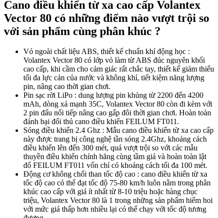
Cano điều khiển từ xa cao cấp Volantex
Vector 80 có những điểm nào vượt trội so
với sản phẩm cùng phân khúc ?
Vỏ ngoài chất liệu ABS, thiết kế chuẩn khí động học :
Volantex Vector 80 có lớp vỏ làm từ ABS đúc nguyên khối
cao cấp, khi cầm cho cảm giác rất chắc tay, thiết kế giảm thiểu
tối đa lực cản của nước và không khí, tiết kiệm năng lượng
pin, nâng cao thời gian chơi.
Pin sạc rời LiPo : dung lượng pin khủng từ 2200 đến 4200
mAh, dòng xả mạnh 35C, Volantex Vector 80 còn đi kèm với
2 pin đấu nối tiếp nâng cao gấp đôi thời gian chơi. Hoàn toàn
đánh bại đối thủ cano điều khiển FEILUM FT011.
Sóng điều khiển 2.4 Ghz : Mẫu cano điều khiển từ xa cao cấp
này được trang bị công nghệ tần sóng 2.4Ghz, khoảng cách
điều khiển lên đến 300 mét, quá vượt trội so với các mẫu
thuyền điều khiển chính hãng cùng tầm giá và hoàn toàn lật
đổ FEILUM FT011 vốn chỉ có khoảng cách tối đa 100 mét.
Động cơ không chổi than tốc độ cao : cano điều khiển từ xa
tốc độ cao có thể đạt tốc độ 75-80 km/h luôn nằm trong phân
khúc cao cấp với giá ít nhất từ 8-10 triệu hoặc hàng chục
triệu, Volantex Vector 80 là 1 trong những sản phẩm hiếm hoi
với mức giá thấp hơn nhiều lại có thể chạy với tốc độ tương
đương