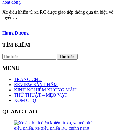
hoạt động
Xe điều khiển từ xa RC được giao tiếp thông qua tín hiệu vô
tuyến…
Hưng Dương
TÌM KIẾM
Tìm
kiếm
cho:
MENU
TRANG CHỦ
REVIEW SẢN PHẨM
KINH NGHIỆM XƯƠNG MÁU
THỦ THUẬT – MẸO VẶT
XÓM CHỢ
QUẢNG CÁO