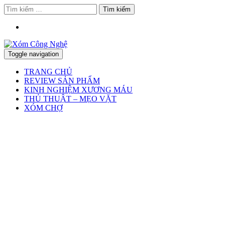
Tìm
kiếm
cho:
Toggle navigation
TRANG CHỦ
REVIEW SẢN PHẨM
KINH NGHIỆM XƯƠNG MÁU
THỦ THUẬT – MẸO VẶT
XÓM CHỢ