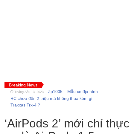
Breaking News
Zp1005 – Mẫu xe địa hình
Tháng Sáu 13, 2023
RC chưa đến 2 triệu mà không thua kém gì
Traxxas Trx-4 ?
FT009 và những lỗi
Tháng Sáu 11, 2023
thường gặp của tàu thuyền rc điều khiển từ xa
‘AirPods 2’ mới chỉ thực
Feilun
Cano điều khiển từ xa
Tháng Năm 18, 2023