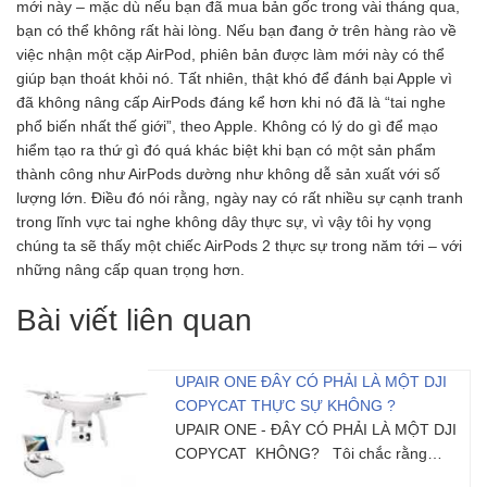
mới này – mặc dù nếu bạn đã mua bản gốc trong vài tháng qua,
bạn có thể không rất hài lòng. Nếu bạn đang ở trên hàng rào về
việc nhận một cặp AirPod, phiên bản được làm mới này có thể
giúp bạn thoát khỏi nó. Tất nhiên, thật khó để đánh bại Apple vì
đã không nâng cấp AirPods đáng kể hơn khi nó đã là “tai nghe
phổ biến nhất thế giới”, theo Apple. Không có lý do gì để mạo
hiểm tạo ra thứ gì đó quá khác biệt khi bạn có một sản phẩm
thành công như AirPods dường như không dễ sản xuất với số
lượng lớn. Điều đó nói rằng, ngày nay có rất nhiều sự cạnh tranh
trong lĩnh vực tai nghe không dây thực sự, vì vậy tôi hy vọng
chúng ta sẽ thấy một chiếc AirPods 2 thực sự trong năm tới – với
những nâng cấp quan trọng hơn.
Bài viết liên quan
UPAIR ONE ĐÂY CÓ PHẢI LÀ MỘT DJI
COPYCAT THỰC SỰ KHÔNG ?
UPAIR ONE - ĐÂY CÓ PHẢI LÀ MỘT DJI
COPYCAT KHÔNG? Tôi chắc rằng…