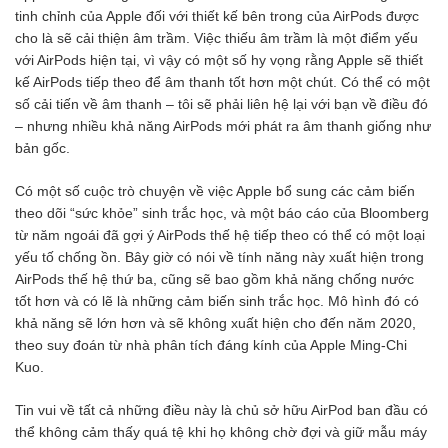
tinh chỉnh của Apple đối với thiết kế bên trong của AirPods được
cho là sẽ cải thiện âm trầm. Việc thiếu âm trầm là một điểm yếu
với AirPods hiện tại, vì vậy có một số hy vọng rằng Apple sẽ thiết
kế AirPods tiếp theo để âm thanh tốt hơn một chút. Có thể có một
số cải tiến về âm thanh – tôi sẽ phải liên hệ lại với bạn về điều đó
– nhưng nhiều khả năng AirPods mới phát ra âm thanh giống như
bản gốc.
Có một số cuộc trò chuyện về việc Apple bổ sung các cảm biến
theo dõi “sức khỏe” sinh trắc học, và một báo cáo của Bloomberg
từ năm ngoái đã gợi ý AirPods thế hệ tiếp theo có thể có một loại
yếu tố chống ồn. Bây giờ có nói về tính năng này xuất hiện trong
AirPods thế hệ thứ ba, cũng sẽ bao gồm khả năng chống nước
tốt hơn và có lẽ là những cảm biến sinh trắc học. Mô hình đó có
khả năng sẽ lớn hơn và sẽ không xuất hiện cho đến năm 2020,
theo suy đoán từ nhà phân tích đáng kính của Apple Ming-Chi
Kuo.
Tin vui về tất cả những điều này là chủ sở hữu AirPod ban đầu có
thể không cảm thấy quá tệ khi họ không chờ đợi và giữ mẫu máy