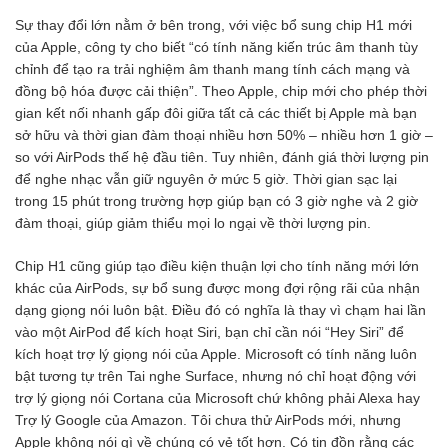
Sự thay đổi lớn nằm ở bên trong, với việc bổ sung chip H1 mới
của Apple, công ty cho biết “có tính năng kiến ​​trúc âm thanh tùy
chỉnh để tạo ra trải nghiệm âm thanh mang tính cách mạng và
đồng bộ hóa được cải thiện”. Theo Apple, chip mới cho phép thời
gian kết nối nhanh gấp đôi giữa tất cả các thiết bị Apple mà bạn
sở hữu và thời gian đàm thoại nhiều hơn 50% – nhiều hơn 1 giờ –
so với AirPods thế hệ đầu tiên. Tuy nhiên, đánh giá thời lượng pin
để nghe nhạc vẫn giữ nguyên ở mức 5 giờ. Thời gian sạc lại
trong 15 phút trong trường hợp giúp bạn có 3 giờ nghe và 2 giờ
đàm thoại, giúp giảm thiểu mọi lo ngại về thời lượng pin.
Chip H1 cũng giúp tạo điều kiện thuận lợi cho tính năng mới lớn
khác của AirPods, sự bổ sung được mong đợi rộng rãi của nhận
dạng giọng nói luôn bật. Điều đó có nghĩa là thay vì chạm hai lần
vào một AirPod để kích hoạt Siri, bạn chỉ cần nói “Hey Siri” để
kích hoạt trợ lý giọng nói của Apple. Microsoft có tính năng luôn
bật tương tự trên Tai nghe Surface, nhưng nó chỉ hoạt động với
trợ lý giọng nói Cortana của Microsoft chứ không phải Alexa hay
Trợ lý Google của Amazon. Tôi chưa thử AirPods mới, nhưng
Apple không nói gì về chúng có vẻ tốt hơn. Có tin đồn rằng các