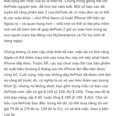
thất vọng lớn nhất của tôi là thiết kế: Chúng trông giống hệt với
AirPods nguyên bản, đã hơn hai năm tuổi. Một số báo cáo đã
tuyên bố rằng phiên bản 2 của AirPods sẽ có màu đen và có thể
là các màu khác – như iPod Nano cũ hoặc iPhone XR hiện tại.
Ngoài ra – và quan trọng hơn – chồi mới có thể có lớp phủ mềm
mới với độ bám tinh tế giúp AirPods 2 giữ an toàn hơn trong tai
mọi người (xem bài đăng của MySmartprice và Tin tức kinh tế
hàng ngày).
Chúng không có bản cập nhật thiết kế nào, mặc dù có khả năng
Apple có thể thêm màu mới vào mùa thu này với việc phát hành
iPhone tiếp theo. Trước XR, các tùy chọn màu Đỏ của Sản phẩm
sẽ xuất hiện khoảng 6 tháng sau khi iPhone lần đầu tiên được
công bố. Cuối cùng, hộp sạc không dây AirPods đã được chờ đợi
và công bố trước đó, có nghĩa là nó sẽ sạc trên thảm sạc tương
thích Qi, nhưng nó không được bao gồm trong mẫu cơ bản của
AirPods mới, vẫn có giá $ 159 (£ 159, AU $ 249). Thay vào đó là
một bản nâng cấp $ 40, hoặc tổng $ 199 (£ 199, $ AU). Chủ sở
hữu của AirPods ban đầu, trong khi đó, có thể mua riêng nó với
giá 79 đô la (79 đô la, 129 đô la Úc), có vẻ khá mắc, theo ý kiến ​​
của tôi.