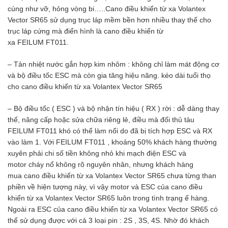
cúng như vỡ, hỏng vòng bi…..Cano điều khiển từ xa Volantex
Vector SR65 sử dụng trục láp mềm bền hơn nhiều thay thế cho
trục láp cứng mà điển hình là cano điều khiển từ
xa FEILUM FT011.
– Tản nhiệt nước gắn hợp kim nhôm : không chỉ làm mát động cơ
và bộ điều tốc ESC mà còn gia tăng hiệu năng. kéo dài tuổi thọ
cho cano điều khiển từ xa Volantex Vector SR65
– Bộ điều tốc ( ESC ) và bộ nhận tín hiệu ( RX ) rời : dễ dàng thay
thế, nâng cấp hoặc sửa chữa riêng lẻ, điều mà đối thủ tàu
FEILUM FT011 khó có thể làm nổi do đã bị tích hợp ESC và RX
vào làm 1. Với FEILUM FT011 , khoảng 50% khách hàng thường
xuyên phải chi số tiền không nhỏ khi mạch điện ESC và
motor cháy nổ không rõ nguyên nhân, nhưng khách hàng
mua cano điều khiển từ xa Volantex Vector SR65 chưa từng than
phiền về hiện tượng này, vì vậy motor và ESC của cano điều
khiển từ xa Volantex Vector SR65 luôn trong tình trạng ế hàng.
Ngoài ra ESC của cano điều khiển từ xa Volantex Vector SR65 có
thể sử dụng được với cả 3 loại pin : 2S , 3S, 4S. Nhờ đó khách