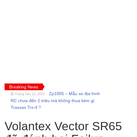
Breaking News
Zp1005 – Mẫu xe địa hình
Tháng Sáu 13, 2023
RC chưa đến 2 triệu mà không thua kém gì
Traxxas Trx-4 ?
FT009 và những lỗi
Tháng Sáu 11, 2023
thường gặp của tàu thuyền rc điều khiển từ xa
Volantex Vector SR65
Feilun
Cano điều khiển từ xa
Tháng Năm 18, 2023