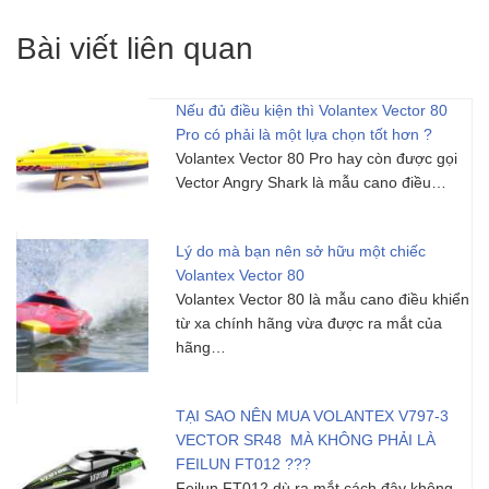
Bài viết liên quan
Nếu đủ điều kiện thì Volantex Vector 80
Pro có phải là một lựa chọn tốt hơn ?
Volantex Vector 80 Pro hay còn được gọi
Vector Angry Shark là mẫu cano điều…
Lý do mà bạn nên sở hữu một chiếc
Volantex Vector 80
Volantex Vector 80 là mẫu cano điều khiển
từ xa chính hãng vừa được ra mắt của
hãng…
TẠI SAO NÊN MUA VOLANTEX V797-3
VECTOR SR48 MÀ KHÔNG PHẢI LÀ
FEILUN FT012 ???
Feilun FT012 dù ra mắt cách đây không