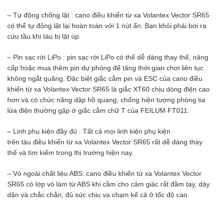
– Tự động chống lật : cano điều khiển từ xa Volantex Vector SR65
có thể tự động lật lại hoàn toàn với 1 nút ấn. Bạn khỏi phải bơi ra
cứu tầu khi tàu bị lật úp.
– Pin sạc rời LiPo : pin sạc rời LiPo có thể dễ dàng thay thế, nâng
cấp hoặc mua thêm pin dự phòng để tăng thời gian chơi liên tục
không ngắt quãng. Đặc biệt giắc cắm pin và ESC của cano điều
khiển từ xa Volantex Vector SR65 là giắc XT60 chịu dòng điện cao
hơn và có chức năng dập hồ quang, chống hiện tượng phóng tia
lửa điện thường gặp ở giắc cắm chữ T của FEILUM FT011.
– Linh phụ kiện đầy đủ : Tất cả mọi linh kiện phụ kiện
trên tàu điều khiển từ xa Volantex Vector SR65 rất dễ dàng thay
thế và tìm kiếm trong thị trường hiện nay.
– Vỏ ngoài chất liệu ABS: cano điều khiển từ xa Volantex Vector
SR65 có lớp vỏ làm từ ABS khi cầm cho cảm giác rất đầm tay, dày
dặn và chắc chắn, đủ sức chịu va chạm kể cả ở tốc độ cao.