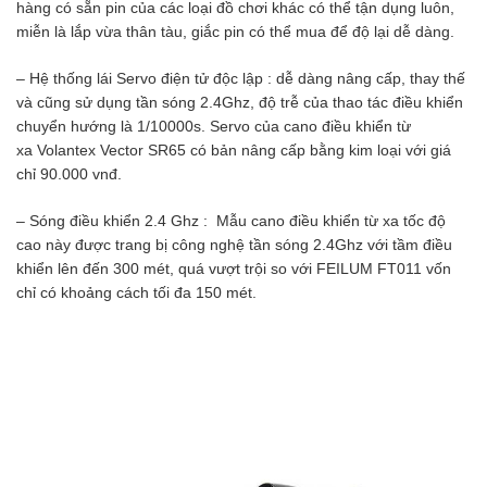
hàng có sẵn pin của các loại đồ chơi khác có thể tận dụng luôn,
miễn là lắp vừa thân tàu, giắc pin có thể mua để độ lại dễ dàng.
– Hệ thống lái Servo điện tử độc lập : dễ dàng nâng cấp, thay thế
và cũng sử dụng tần sóng 2.4Ghz, độ trễ của thao tác điều khiển
chuyển hướng là 1/10000s. Servo của cano điều khiển từ
xa Volantex Vector SR65 có bản nâng cấp bằng kim loại với giá
chỉ 90.000 vnđ.
– Sóng điều khiển 2.4 Ghz : Mẫu cano điều khiển từ xa tốc độ
cao này được trang bị công nghệ tần sóng 2.4Ghz với tầm điều
khiển lên đến 300 mét, quá vượt trội so với FEILUM FT011 vốn
chỉ có khoảng cách tối đa 150 mét.