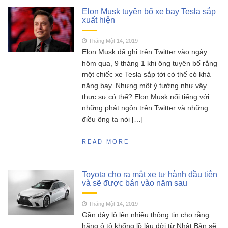
SCY 16303 – Đúng nhận
Tháng Năm 13, 2023
Elon Musk tuyên bố xe bay Tesla sắp
sai cãi liệu có nên mua siêu phẩm xe drift
xuất hiện
SCY16303 này ?
MJX Hyper go 16207 –
Tháng Một 14, 2019
Tháng Năm 11, 2023
Elon Musk đã ghi trên Twitter vào ngày
Siêu phẩm không đối thủ trong phân khúc 2
hôm qua, 9 tháng 1 khi ông tuyên bố rằng
triệu
một chiếc xe Tesla sắp tới có thể có khả
Đồ chơi RC HOBBY –
Tháng Sáu 18, 2023
năng bay. Nhưng một ý tưởng như vậy
Chia sẻ kinh nghiệm toàn tập cho người mới
thực sự có thể? Elon Musk nổi tiếng với
chơi mô hình điều khiển từ xa!
những phát ngôn trên Twitter và những
điều ông ta nói […]
READ MORE
Toyota cho ra mắt xe tự hành đầu tiên
và sẽ được bán vào năm sau
Tháng Một 14, 2019
Gần đây lộ lên nhiều thông tin cho rằng
hãng ô tô khổng lồ lâu đời từ Nhật Bản sẽ