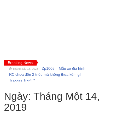
Breaking News
Zp1005 – Mẫu xe địa hình
Tháng Sáu 13, 2023
RC chưa đến 2 triệu mà không thua kém gì
Traxxas Trx-4 ?
FT009 và những lỗi
Tháng Sáu 11, 2023
thường gặp của tàu thuyền rc điều khiển từ xa
Ngày:
Tháng Một 14,
Feilun
Cano điều khiển từ xa
2019
Tháng Năm 18, 2023
FT011 có còn đáng mua khi SR65 đã quá bá
đạo?