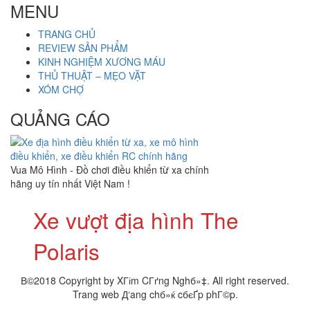
cho:
MENU
TRANG CHỦ
REVIEW SẢN PHẨM
KINH NGHIỆM XƯƠNG MÁU
THỦ THUẬT – MẸO VẶT
XÓM CHỢ
QUẢNG CÁO
Vua Mô Hình - Đồ chơi điều khiển từ xa chính
hãng uy tín nhất Việt Nam !
Xe vượt địa hình The
Polaris
В©2018 Copyright by XГіm CГґng Nghб»‡. All right reserved.
Trang web Д‘ang chб»ќ cбєҐp phГ©p.