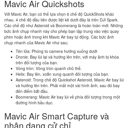
Mavic Air Quickshots
Với Mavic Air, bạn có thể lựa chọn 6 chế độ QuickShots khác
nhau. 4 chế độ đầu tiên được liệt kê dưới đây là trên DJI Spark.
Các chế độ như Asteroid và Boomerang là hoàn toàn mới. Những
bức ảnh chụp nhanh này cho phép bạn tập trung vào việc quay
phim hoặc ảnh trong khi Mavic Air bay tự động. Các bức ảnh
chụp nhanh của Mavic Air như sau;
Tên lửa: Phóng to camera hướng xuống dưới
Dronie: Bay lùi lại và hướng lên trên, với máy ảnh bị khóa
trên đối tượng của bạn.
Vòng tròn: Vòng tròn quanh chủ thể.
Helix: Bay lên, xoắn xung quanh đối tượng của bạn.
Asteroid: Trong chế độ Quickshot Asteroid, Mavic Air bay lùi
và hướng lên trên. Phải mất một vài hình ảnh, sau đó bay
đến điểm bắt đầu.
Boomerang: Mavic Air bay lùi về phía đối tượng trong một
đường hình bầu dục.
Mavic Air Smart Capture và
nhận dạng cử chỉ