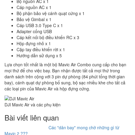
Bộ nguồn AC x 1
Cáp nguồn AC x 1
Bộ phận bảo vệ cánh quạt cứng x 1
Bảo vệ Gimbal x 1
Cáp USB 3.0 Type C x 1
Adapter cổng USB
Cáp kết nối bộ điều khiển RC x 3
Hộp đựng nhỏ x 1
Cặp tay điều khiển rời x 1
Hướng dẫn sử dụng x 5
Lựa chọn tốt nhất là một bộ Mavic Air Combo cung cấp cho bạn
mọi thứ để cho việc bay. Bạn nhận được tất cả mọi thứ trong
danh sách trên cộng với 3 pin dự phòng (84 phút tổng thời gian
bay), cánh quạt dự phòng bổ sung, bộ sạc nhiều khe cho tất cả
các loại pin của Mavic Air và hộp đựng cứng.
DJI Mavic Air và các phụ kiện
Bài viết liên quan
Các "dân bay" mong chờ những gì từ
Mavic 2 ???