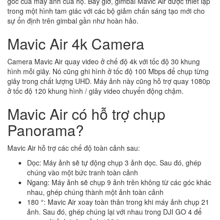
góc của máy ảnh của họ. Bây giờ, gimbal Mavic Air được thiết lập
trong một hình tam giác với các bộ giảm chấn sáng tạo mới cho
sự ổn định trên gimbal gần như hoàn hảo.
Mavic Air 4k Camera
Camera Mavic Air quay video ở chế độ 4k với tốc độ 30 khung
hình mỗi giây. Nó cũng ghi hình ở tốc độ 100 Mbps để chụp từng
giây trong chất lượng UHD. Máy ảnh này cũng hỗ trợ quay 1080p
ở tốc độ 120 khung hình / giây video chuyển động chậm.
Mavic Air có hỗ trợ chụp
Panorama?
Mavic Air hỗ trợ các chế độ toàn cảnh sau:
Dọc: Máy ảnh sẽ tự động chụp 3 ảnh dọc. Sau đó, ghép
chúng vào một bức tranh toàn cảnh
Ngang: Máy ảnh sẽ chụp 9 ảnh trên không từ các góc khác
nhau, ghép chúng thành một ảnh toàn cảnh
180 °: Mavic Air xoay toàn thân trong khi máy ảnh chụp 21
ảnh. Sau đó, ghép chúng lại với nhau trong DJI GO 4 để