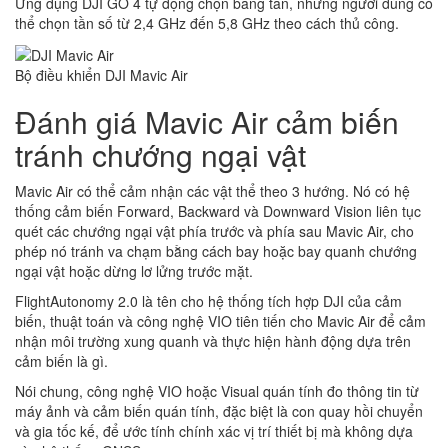
Ứng dụng DJI GO 4 tự động chọn băng tần, nhưng người dùng có
thể chọn tần số từ 2,4 GHz đến 5,8 GHz theo cách thủ công.
Bộ điều khiển DJI Mavic Air
Đánh giá Mavic Air cảm biến
tránh chướng ngại vật
Mavic Air có thể cảm nhận các vật thể theo 3 hướng. Nó có hệ
thống cảm biến Forward, Backward và Downward Vision liên tục
quét các chướng ngại vật phía trước và phía sau Mavic Air, cho
phép nó tránh va chạm bằng cách bay hoặc bay quanh chướng
ngại vật hoặc dừng lơ lửng trước mặt.
FlightAutonomy 2.0 là tên cho hệ thống tích hợp DJI của cảm
biến, thuật toán và công nghệ VIO tiên tiến cho Mavic Air để cảm
nhận môi trường xung quanh và thực hiện hành động dựa trên
cảm biến là gì.
Nói chung, công nghệ VIO hoặc Visual quán tính đo thông tin từ
máy ảnh và cảm biến quán tính, đặc biệt là con quay hồi chuyển
và gia tốc kế, để ước tính chính xác vị trí thiết bị mà không dựa