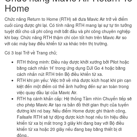
Home
Chức năng Return to Home (RTH) sẽ đưa Mavic Air trở về điểm
cuối cùng được ghi lại. Có tính năng RTH mang lại sự tự tin tưởng
tuyệt đối cho cả phi công mới bắt đầu và phi công chuyên nghiệp
khi bay. Chức năng RTH thậm chí còn tốt hơn trên Mavic Air so
với các máy bay điều khiển từ xa khác trên thị trường.
Có 3 loại Trở về Trang chủ;
RTH thông minh: Điều này được khởi xướng bởi Pilot hoặc
bằng cách nhấn ‘H’ trong ứng dụng DJI Go 4 hoặc bằng
cách nhấn nút RTH trên Bộ điều khiển từ xa.
RTH khi pin yếu: Việc trở về nhà được kích hoạt khi pin cạn
kiệt đến một điểm có thể ảnh hưởng đến sự an toàn trong
việc quay đầu lại của Mavic Air.
RTH hạ cánh khẩn cấp: Hệ thống Tầm nhìn Chuyển tiếp sẽ
cho phép Mavic Air tạo ra bản đồ thời gian thực của tuyến
đường khi nó bay. Nếu điểm Home được ghi thành công,
Failsafe RTH sẽ tự động được kích hoạt nếu tín hiệu điều
khiển từ xa bị mất trong 3 giây khi đang bay với Bộ điều
khiển từ xa hoặc 20 giây nếu đang bay bằng thiết bị di
động..