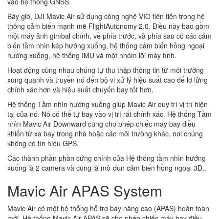
vào hệ thống GNSS.
Bây giờ, DJI Mavic Air sử dụng công nghệ VIO tiên tiến trong hệ
thống cảm biến mạnh mẽ FlightAutonomy 2.0. Điều này bao gồm
một máy ảnh gimbal chính, về phía trước, và phía sau có các cảm
biến tầm nhìn kép hướng xuống, hệ thống cảm biến hồng ngoại
hướng xuống, hệ thống IMU và một nhóm lõi máy tính.
Hoạt động cùng nhau chúng tự thu thập thông tin từ môi trường
xung quanh và truyền nó đến bộ vi xử lý hiệu suất cao để lơ lửng
chính xác hơn và hiệu suất chuyến bay tốt hơn.
Hệ thống Tầm nhìn hướng xuống giúp Mavic Air duy trì vị trí hiện
tại của nó. Nó có thể tự bay vào vị trí rất chính xác. Hệ thống Tầm
nhìn Mavic Air Downward cũng cho phép chiếc may bay điều
khiển từ xa bay trong nhà hoặc các môi trường khác, nơi chúng
không có tín hiệu GPS.
Các thành phần phần cứng chính của Hệ thống tầm nhìn hướng
xuống là 2 camera và cũng là mô-đun cảm biến hồng ngoại 3D..
Mavic Air APAS System
Mavic Air có một hệ thống hỗ trợ bay nâng cao (APAS) hoàn toàn
mới. Hệ thống Mavic Air APAS sẽ cho phép chiếc máy bay điều