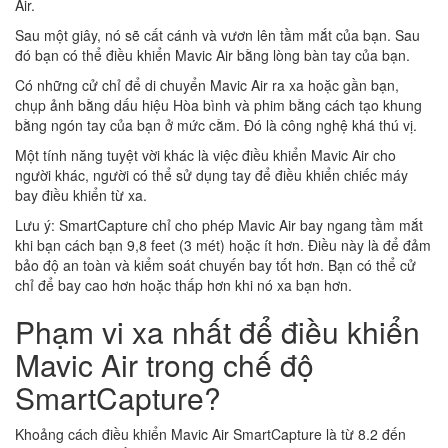
Air.
Sau một giây, nó sẽ cất cánh và vươn lên tầm mắt của bạn. Sau
đó bạn có thể điều khiển Mavic Air bằng lòng bàn tay của bạn.
Có những cử chỉ để di chuyển Mavic Air ra xa hoặc gần bạn,
chụp ảnh bằng dấu hiệu Hòa bình và phim bằng cách tạo khung
bằng ngón tay của bạn ở mức cằm. Đó là công nghệ khá thú vị.
Một tính năng tuyệt vời khác là việc điều khiển Mavic Air cho
người khác, người có thể sử dụng tay để điều khiển chiếc máy
bay điều khiển từ xa.
Lưu ý: SmartCapture chỉ cho phép Mavic Air bay ngang tầm mắt
khi bạn cách bạn 9,8 feet (3 mét) hoặc ít hơn. Điều này là để đảm
bảo độ an toàn và kiểm soát chuyến bay tốt hơn. Bạn có thể cử
chỉ để bay cao hơn hoặc thấp hơn khi nó xa bạn hơn.
Phạm vi xa nhất để điều khiển
Mavic Air trong chế độ
SmartCapture?
Khoảng cách điều khiển Mavic Air SmartCapture là từ 8.2 đến