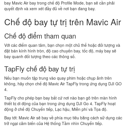
bay Mavic Air bay trong chế độ Profile Mode, bạn sẽ cần phải
quyết định và xem xét đầy đủ về nơi bạn đang bay.
Chế độ bay tự trị trên Mavic Air
Chế độ điểm tham quan
Với các điểm quan tâm, bạn chọn một chủ thể hoặc đối tượng và
đặt bán kính hình tròn, độ cao chuyến bay, tốc độ, máy bay sẽ
bay quanh đối tượng theo các thông số.
TapFly chế độ bay tự trị
Nếu bạn muốn tập trung vào quay phim hoặc chụp ảnh trên
không, hãy chọn chế độ Mavic Air TapFly trong ứng dụng DJI GO
4.
TapFly cho phép bạn bay bất cứ nơi nào bạn gõ trên màn hình
thiết bị di động của bạn trong ứng dụng DJI Go 4. TapFly hoạt
động ở chế độ Chuyển tiếp, Lạc hậu, Miễn phí và Tọa độ.
Bay tới: Mavic Air sẽ bay về phía mục tiêu bằng cách sử dụng các
trở ngại cảm biến của Hệ thống Tầm nhìn Chuyển tiếp.