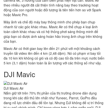
camera 4k, 3 hướng của cảm biến phát hiện vật cản. Mavic Air
theo nhiều người đã cải thiện tính năng bay theo tracking hoạt
động của con người hoặc đối tượng là tiên tiến hơn so với Spark
hoặc Mavic Pro.
Máy ảnh và chế độ máy bay thông minh cho phép bạn chụp
nhanh từ các góc khác nhau. Mavic Air có thể chụp 4 loại ảnh
toàn cảnh khác nhau và có hệ thống phơi sáng thông minh để
giúp bạn có được ánh sáng hoàn hảo trong ảnh chụp trên không
của bạn.
Mavic Air có thời gian bay lên đến 21 phút với một khoảng cách
truyền tải video lên đến 4 km (2,48 dặm). Nó có phạm vi bay tối
đa 10 km khi không có gió và có độ cao tối đa trên mực nước biển
5 km (3,1 dặm) hoàn toàn là ấn tượng với các thông số như vậy.
DJI Mavic
DJI Mavic Air
Nắm giữ tới trên 70% thị phần của thị trường drone dân dụng
trong khi các đối thủ lớn nhất như Yuneec, Parrot, GoPro đều
đang nỗ lực chiến đấu để tồn tại. Nhưng DJI không để vị trí thống
trị ru ngủ chính mình. Chỉ trong vòng hơn 1 năm ngắn ngủi, DJI