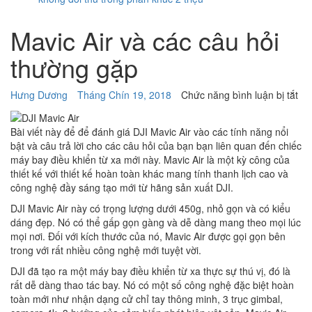
Mavic Air và các câu hỏi
thường gặp
ở
Hưng Dương
Tháng Chín 19, 2018
Chức năng bình luận bị tắt
Ma
Air
Bài viết này để để đánh giá DJI Mavic Air vào các tính năng nổi
và
bật và câu trả lời cho các câu hỏi của bạn bạn liên quan đến chiếc
cá
máy bay điều khiển từ xa mới này. Mavic Air là một kỳ công của
câ
thiết kế với thiết kế hoàn toàn khác mang tính thanh lịch cao và
hỏi
công nghệ đầy sáng tạo mới từ hãng sản xuất DJI.
th
gặ
DJI Mavic Air này có trọng lượng dưới 450g, nhỏ gọn và có kiểu
dáng đẹp. Nó có thể gấp gọn gàng và dễ dàng mang theo mọi lúc
mọi nơi. Đối với kích thước của nó, Mavic Air được gọi gọn bên
trong với rất nhiều công nghệ mới tuyệt vời.
DJI đã tạo ra một máy bay điều khiển từ xa thực sự thú vị, đó là
rất dễ dàng thao tác bay. Nó có một số công nghệ đặc biệt hoàn
toàn mới như nhận dạng cử chỉ tay thông minh, 3 trục gimbal,