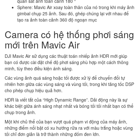
quan sát ảnh toàn cảnh 180 °
Sphere: Mavic Air xoay toàn thân của nó trong khi máy ảnh
gimbal chụp 25 ảnh. Sau đó, ghép chúng lại với nhau để
tạo ra ảnh toàn cảnh 360 độ ngoạn mục
Camera có hệ thống phơi sáng
mới trên Mavic Air
DJI Mavic Air sử dụng các thuật toán nhiếp ảnh HDR mới giúp
bạn có được cài đặt chế độ phơi sáng phù hợp một cách thông
minh, tùy theo điều kiện ánh sáng.
Các vùng ảnh quá sáng hoặc tối được xử lý để chuyển đổi tự
nhiên hơn giữa các vùng sáng và vùng tối, trong khi tăng tốc DSP
cho phép chụp hiệu quả hơn.
HDR là viết tắt của “High Dynamic Range”. Dải động này là sự
khác biệt giữa ánh sáng nhạt nhất và bóng tối tối nhất bạn có thể
chụp trong ảnh.
Một khi chủ thể của bạn vượt quá phạm vi động của máy ảnh,
những điểm nổi bật có xu hướng rửa ra với màu trắng hoặc vùng
tối chỉ đơn giản là trở thành những đốm đen lớn.