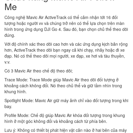
Me
Công nghệ Mavic Air ActiveTrack có thể cảm nhận tới 16 đối
tượng hoặc người vv và chúng trở nên có thể lựa chọn trên màn
hình trong ứng dụng DJI Go 4. Sau đó, bạn chọn chủ thể theo dõi
đúng.
Với độ chính xác theo dõi cao hơn và các ứng dụng kịch bản rộng
hơn, ActiveTrack theo dõi bạn ngay cả khi chạy, nhảy hoặc đi xe
đạp. Nó có thể theo dõi mọi người, xe đạp, xe hơi và tàu thuyền,
v.v.
Có 3 Mavic Air theo chế độ theo dõi;
Trace Mode: Trace Mode giúp Mavic Air theo dõi đối tượng ở
khoảng cách không đổi. Nó theo chủ thể và giữ tầm nhìn trong
khung hình.
Spotlight Mode: Mavic Air giữ máy ảnh chỉ vào đối tượng trong khi
bay.
Profile Mode: Chế độ giúp Mavic Air khóa đối tượng trong khung
hình ở một góc không đổi và khoảng cách từ phía bên.
Lưu ý: Không có thiết bị phát hiện vật cản nào ở hai bên của máy