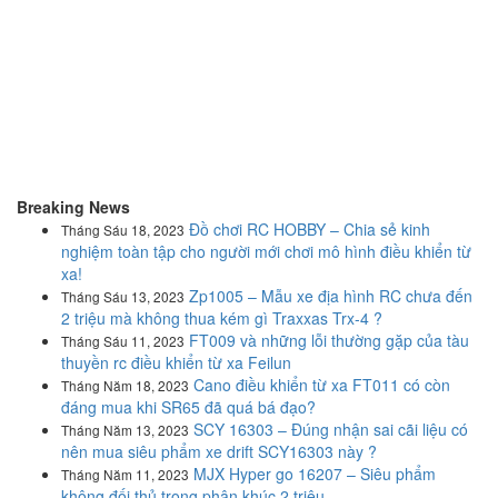
Breaking News
Đồ chơi RC HOBBY – Chia sẻ kinh
Tháng Sáu 18, 2023
nghiệm toàn tập cho người mới chơi mô hình điều khiển từ
xa!
Zp1005 – Mẫu xe địa hình RC chưa đến
Tháng Sáu 13, 2023
2 triệu mà không thua kém gì Traxxas Trx-4 ?
FT009 và những lỗi thường gặp của tàu
Tháng Sáu 11, 2023
thuyền rc điều khiển từ xa Feilun
Cano điều khiển từ xa FT011 có còn
Tháng Năm 18, 2023
đáng mua khi SR65 đã quá bá đạo?
SCY 16303 – Đúng nhận sai cãi liệu có
Tháng Năm 13, 2023
nên mua siêu phẩm xe drift SCY16303 này ?
MJX Hyper go 16207 – Siêu phẩm
Tháng Năm 11, 2023
không đối thủ trong phân khúc 2 triệu