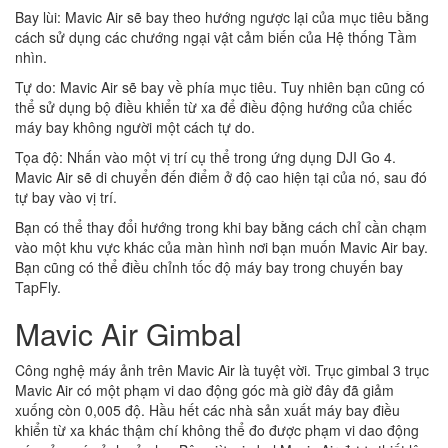
Bay lùi: Mavic Air sẽ bay theo hướng ngược lại của mục tiêu bằng
cách sử dụng các chướng ngại vật cảm biến của Hệ thống Tầm
nhìn.
Tự do: Mavic Air sẽ bay về phía mục tiêu. Tuy nhiên bạn cũng có
thể sử dụng bộ điều khiển từ xa để điều động hướng của chiếc
máy bay không người một cách tự do.
Tọa độ: Nhấn vào một vị trí cụ thể trong ứng dụng DJI Go 4.
Mavic Air sẽ di chuyển đến điểm ở độ cao hiện tại của nó, sau đó
tự bay vào vị trí.
Bạn có thể thay đổi hướng trong khi bay bằng cách chỉ cần chạm
vào một khu vực khác của màn hình nơi bạn muốn Mavic Air bay.
Bạn cũng có thể điều chỉnh tốc độ máy bay trong chuyến bay
TapFly.
Mavic Air Gimbal
Công nghệ máy ảnh trên Mavic Air là tuyệt vời. Trục gimbal 3 trục
Mavic Air có một phạm vi dao động góc mà giờ đây đã giảm
xuống còn 0,005 độ. Hầu hết các nhà sản xuất máy bay điều
khiển từ xa khác thậm chí không thể đo được phạm vi dao động