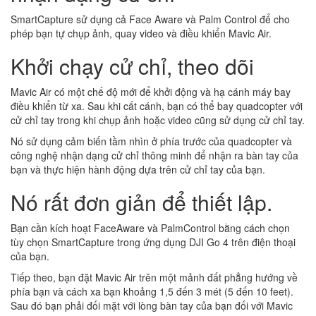
SmartCapture sử dụng cả Face Aware và Palm Control để cho
phép bạn tự chụp ảnh, quay video và điều khiển Mavic Air.
Khởi chạy cử chỉ, theo dõi
Mavic Air có một chế độ mới để khởi động và hạ cánh máy bay
điều khiển từ xa. Sau khi cất cánh, bạn có thể bay quadcopter với
cử chỉ tay trong khi chụp ảnh hoặc video cũng sử dụng cử chỉ tay.
Nó sử dụng cảm biến tầm nhìn ở phía trước của quadcopter và
công nghệ nhận dạng cử chỉ thông minh để nhận ra bàn tay của
bạn và thực hiện hành động dựa trên cử chỉ tay của bạn.
Nó rất đơn giản để thiết lập.
Bạn cần kích hoạt FaceAware và PalmControl bằng cách chọn
tùy chọn SmartCapture trong ứng dụng DJI Go 4 trên điện thoại
của bạn.
Tiếp theo, bạn đặt Mavic Air trên một mảnh đất phẳng hướng về
phía bạn và cách xa bạn khoảng 1,5 đến 3 mét (5 đến 10 feet).
Sau đó bạn phải đối mặt với lòng bàn tay của bạn đối với Mavic